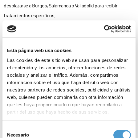
desplazarse a Burgos, Salamanca o Valladolid para recibir
tratamientos específicos.
Como explica la AECC, «gracias a los pisos de acogida, los
usuarios, además de
evitar los gastos de alojamiento
, disponen
de un lugar de
respiro y descanso
en situaciones familiares
Esta página web usa cookies
complicadas por la
enfermedad
de alguno de sus miembros».
Las cookies de este sitio web se usan para personalizar
el contenido y los anuncios, ofrecer funciones de redes
Es más; las
viviendas
no solo proporcionan a las familias un lugar
sociales y analizar el tráfico. Además, compartimos
información sobre el uso que haga del sitio web con
para el descanso, sino que también facilitan la
atención social y
nuestros partners de redes sociales, publicidad y análisis
psicológica
tanto de los pacientes –durante las breves salidas
web, quienes pueden combinarla con otra información
del hospital– como de sus familiares por el
trabajador de la AECC
que les haya proporcionado o que hayan recopilado a
partir del uso que haya hecho de sus servicios.
de cada uno de los pisos.
Para más información puede acceder a nuestra
política
– A día de hoy,
50 asociaciones de pacientes dedicadas al
Selección
de cookies
.
Necesario
de