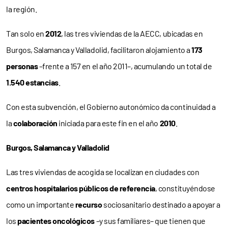
la región.
Tan solo en
2012
, las tres viviendas de la AECC, ubicadas en
Burgos, Salamanca y Valladolid, facilitaron alojamiento a
173
personas
–frente a 157 en el año 2011–, acumulando un total de
1.540 estancias
.
Con esta subvención, el Gobierno autonómico da continuidad a
la
colaboración
iniciada para este fin en el año
2010
.
Burgos, Salamanca y Valladolid
Las tres viviendas de acogida se localizan en ciudades con
centros hospitalarios públicos de referencia
, constituyéndose
como un importante
recurso
sociosanitario destinado a apoyar a
los
pacientes oncológicos
–y sus familiares– que tienen que