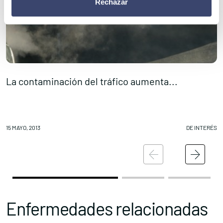
Rechazar
La contaminación del tráfico aumenta...
É
15 MAYO, 2013
DE INTERÉS
14
Enfermedades relacionadas