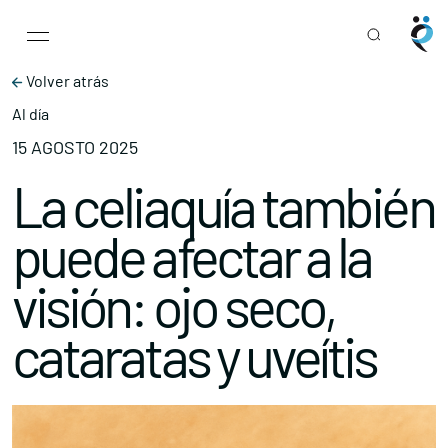
Main Navigation
Skip to content
Volver atrás
Al día
15 AGOSTO 2025
La celiaquía también
puede afectar a la
visión: ojo seco,
cataratas y uveítis