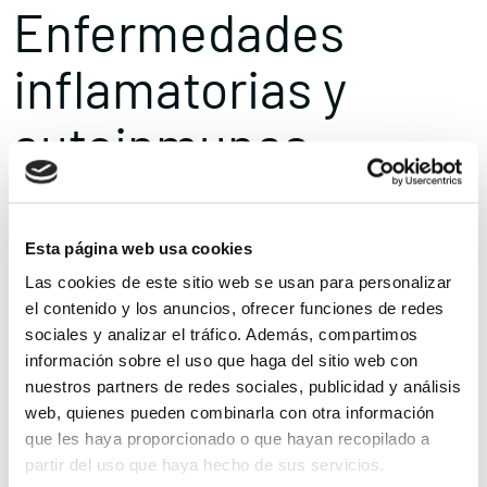
Enfermedades
inflamatorias y
autoinmunes
asociadas
Esta página web usa cookies
Las cookies de este sitio web se usan para personalizar
Además de las alteraciones provocadas por carencias
el contenido y los anuncios, ofrecer funciones de redes
nutricionales, la enfermedad celíaca comparte base
sociales y analizar el tráfico. Además, compartimos
información sobre el uso que haga del sitio web con
inmunológica con otras patologías inflamatorias oculares. Es el
nuestros partners de redes sociales, publicidad y análisis
caso de la
uveítis
(inflamación de la úvea) y la
escleritis
web, quienes pueden combinarla con otra información
(inflamación de la esclerótica), que pueden causar dolor,
que les haya proporcionado o que hayan recopilado a
partir del uso que haya hecho de sus servicios.
sensibilidad a la luz y visión borrosa si no se tratan a tiempo.