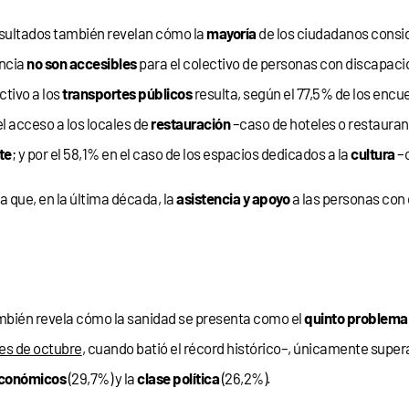
sultados también revelan cómo la
mayoría
de los ciudadanos consid
encia
no son accesibles
para el colectivo de personas con discapaci
ctivo a los
transportes públicos
resulta, según el 77,5% de los encuest
l acceso a los locales de
restauración
–caso de hoteles o restaurant
te
; y por el 58,1% en el caso de los espacios dedicados a la
cultura
–c
a que, en la última década, la
asistencia y apoyo
a las personas con
mbién revela cómo la sanidad se presenta como el
quinto problema
es de octubre
, cuando batió el récord histórico–, únicamente super
conómicos
(29,7%) y la
clase política
(26,2%).