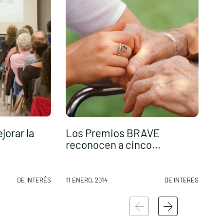
jorar la
Los Premios BRAVE
reconocen a cinco...
r
DE INTERÉS
11 ENERO, 2014
DE INTERÉS
1