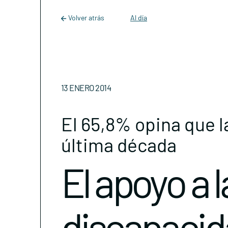
Main Navigation
Skip to content
Volver atrás
Al día
13 ENERO 2014
El 65,8% opina que l
última década
El apoyo a 
discapacida