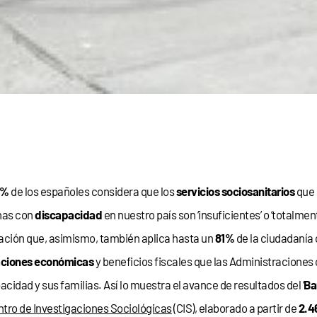
7%
de los españoles considera que los
servicios sociosanitarios
que 
nas con
discapacidad
en nuestro país son ‘insuficientes’ o ‘totalme
cación que, asimismo, también aplica hasta un
81%
de la ciudadanía 
aciones económicas
y beneficios fiscales que las Administraciones
acidad y sus familias. Así lo muestra el avance de resultados del ‘
Ba
tro de Investigaciones Sociológicas
(CIS), elaborado a partir de
2.4