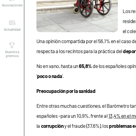
Los re
Actualidad
resid
el cole
Nuestros
Una opinión compartida por el 56,1% en el caso de
premios
respecta a los recintos para la práctica del
depor
No en vano, hasta un
65,8%
de los españoles opin
‘
poco o nada
’.
Preocupación por la sanidad
Entre otras muchas cuestiones, el Barómetro ta
españoles –para un 10,9%, frente al
13,4% en el m
la
corrupción
y el fraude (37,6%), los
problemas e