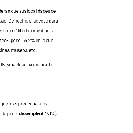
eran que sus localidades de
dad. De hecho, el acceso para
ados, ‘difícil o muy difícil’.
es–; por el 64,2% en lo que
ines, museos, etc.
 discapacidad ha mejorado
que más preocupa a los
ado por el
desempleo
(77,0%),