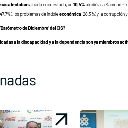
más afectaban
a cada encuestado, un
10,4%
aludió a la Sanidad –f
(47,7%), los problemas de índole
económica
(28,3%) y la corrupción y
‘Barómetro de Diciembre’ del CIS
?
icadas a la discapacidad y a la dependencia
son ya miembros activ
onadas