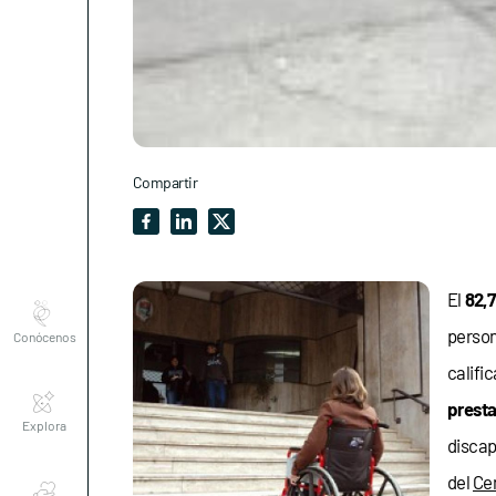
Compartir
Conócenos
El
82,
perso
califi
Explora
prest
discap
Asociaciones
del
Cen