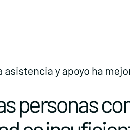
a asistencia y apoyo ha mejor
las personas co
d es insuficien