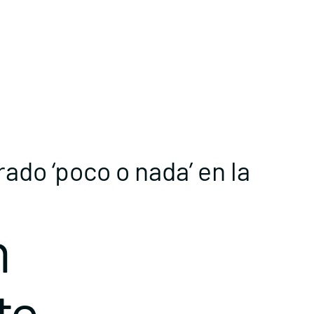
ado ‘poco o nada’ en la
n
te