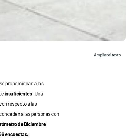
Ampliar el texto
se proporcionan a las
nte
insuficientes
’. Una
con respecto a las
 conceden a las personas con
rómetro de Diciembre
’
66 encuestas
.