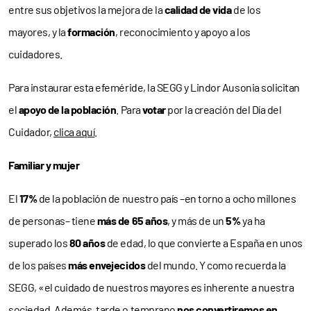
entre sus objetivos la mejora de la
calidad de vida
de los
mayores, y la
formación
, reconocimiento y apoyo a los
cuidadores.
Para instaurar esta efeméride, la SEGG y Lindor Ausonia solicitan
el
apoyo de la población
. Para
votar
por la creación del Día del
Cuidador,
clica aquí
.
Familiar y mujer
El
17%
de la población de nuestro país –en torno a ocho millones
de personas– tiene
más de
65 años
, y más de un
5%
ya ha
superado los
80 años
de edad, lo que convierte a España en unos
de los países
más envejecidos
del mundo. Y como recuerda la
SEGG, «el cuidado de nuestros mayores es inherente a nuestra
sociedad. Además, tarde o temprano
nos convertiremos en