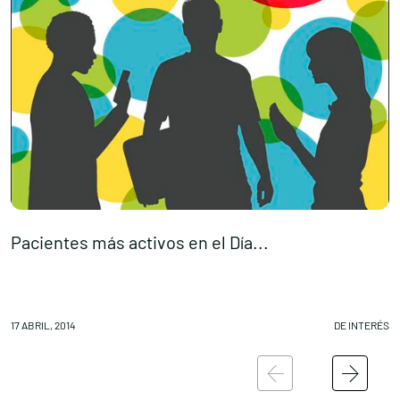
Pacientes más activos en el Día...
E
17 ABRIL, 2014
DE INTERÉS
16