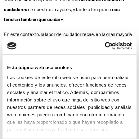
cuidadores
de nuestros mayores, y tarde o temprano
nos
tendrán también que cuidar»
.
En este contexto, la labor del cuidador recae, en la gran mayoría
de las ocasiones, en las
mujeres
de la familia. Como explica el
doctor José Antonio López Trigo, presidente de la SEGG, «más
de
2.300.000
personas mayores viven con algún grado de
Esta página web usa cookies
dependencia en nuestro país y requieren el cuidado de otra
Las cookies de este sitio web se usan para personalizar
persona, quien normalmente es un
familiar
. En concreto, la
el contenido y los anuncios, ofrecer funciones de redes
sociales y analizar el tráfico. Además, compartimos
figura es femenina y singular, ya que
más del 85%
de las
información sobre el uso que haga del sitio web con
personas que cuidan son mujeres, y más del
90%
de estas
nuestros partners de redes sociales, publicidad y análisis
mujeres cuidan de forma
exclusiva y única»
.
web, quienes pueden combinarla con otra información
que les haya proporcionado o que hayan recopilado a
Guía del Cuidador
partir del uso que haya hecho de sus servicios.