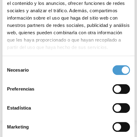
el contenido y los anuncios, ofrecer funciones de redes
sociales y analizar el tráfico. Además, compartimos
información sobre el uso que haga del sitio web con
nuestros partners de redes sociales, publicidad y análisis
web, quienes pueden combinarla con otra información
Diabetes, ¿qué demanda y espera el...
F
que les haya proporcionado o que hayan recopilado a
partir del uso que haya hecho de sus servicios.
Para más información puede acceder a nuestra
política
Selección
28 JULIO, 2020
DE INTERÉS
28
de cookies
.
Necesario
de
consentimiento
Preferencias
Estadística
Marketing