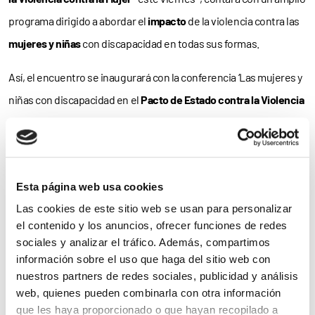
programa dirigido a abordar el
impacto
de la violencia contra las
mujeres y niñas
con discapacidad en todas sus formas.
Así, el encuentro se inaugurará con la conferencia ‘Las mujeres y
niñas con discapacidad en el
Pacto de Estado contra la Violencia
de Género
’, al que tras un debate abierto y el
testimonio
en
primera persona de mujeres supervivientes de violencia, seguirá
un acto en el Centro de Interpretación del Agua de Albacete
Esta página web usa cookies
(CiAb) en el que se dará lectura al
Manifiesto
por el Día
Las cookies de este sitio web se usan para personalizar
Internacional y se entregarán los
premios
de los concursos de
el contenido y los anuncios, ofrecer funciones de redes
fotografía y vídeo ‘Generosidad’ de la FCM.
sociales y analizar el tráfico. Además, compartimos
información sobre el uso que haga del sitio web con
Posteriormente, ya en la jornada del viernes, el Foro acogerá
nuestros partners de redes sociales, publicidad y análisis
cuatro espacios de encuentro entre mujeres con discapacidad:
web, quienes pueden combinarla con otra información
que les haya proporcionado o que hayan recopilado a
violencia contra mujeres y niñas con discapacidad,
acceso a la