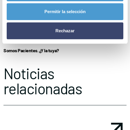
‘cermi.es’ 2022
.
Permitir la selección
Para
consultar el programa
clica aquí
.
Rechazar
– A día de hoy,
98 asociaciones de pacientes dedicadas a la
discapacidad y a la dependencia
son ya miembros activos de
Somos Pacientes. ¿Y la tuya?
Noticias
relacionadas