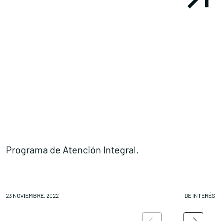
Programa de Atención Integral.
M
23 NOVIEMBRE, 2022
DE INTERÉS
22