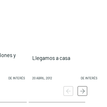
iones y
Llegamos a casa
s
DE INTERÉS
20 ABRIL, 2012
DE INTERÉS
1