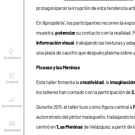
protagonizaron la irrupción de esta tendencia artí
En ‘ApropiArte’, los participantes recorren la exp
muestra,
potenciar
su contacto con la realidad. P
información visual
, trabajando las texturas y ada
Conócenos
una pieza de caucho que después plasma sobre un
Picasso y las Meninas
Explora
Este taller fomenta la
creatividad
, la
imaginació
los talleres han contado con la participación de
2
Asociaciones
Durante 2011, el taller tuvo como figura central a
autorretrato del pintor malagueño, trabajando los 
Actualidad
centró en
‘Las Meninas
‘ de Velázquez, a partir de