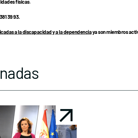
lidades físicas
.
381 39 93.
icadas a la discapacidad y a la dependencia
ya son miembros activ
onadas