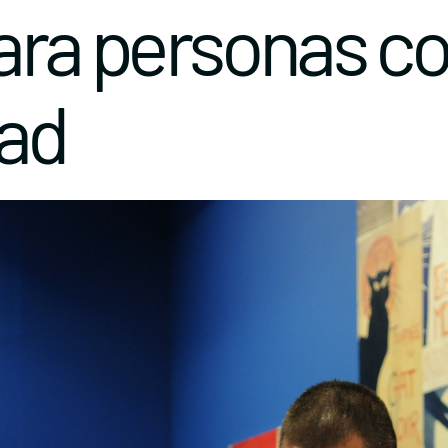
para personas c
dad