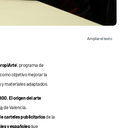
Ampliar el texto
ropiArte
‘, programa de
como objetivo mejorar la
as y materiales adaptados
.
900. El origen del arte
ja
de Valencia.
e carteles publicitarios
de la
ales y españoles
que