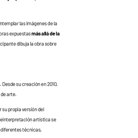
contemplar las imágenes de la
 obras expuestas
más allá de la
icipante dibuja la obra sobre
. Desde su creación en 2010,
 de arte.
r su propia versión del
reinterpretación artística se
a diferentes técnicas,