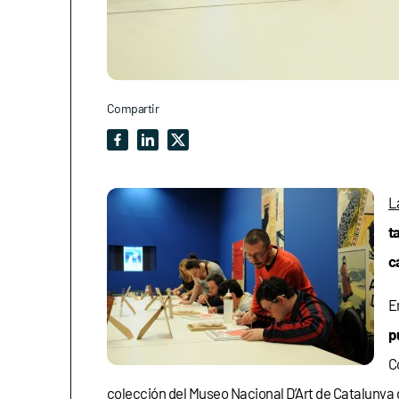
Compartir
L
t
c
E
pu
C
colección del
Museo Nacional D’Art de Catalunya