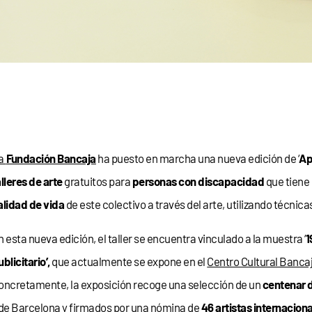
a
Fundación Bancaja
ha puesto en marcha una nueva edición de ‘
Ap
alleres de arte
gratuitos para
personas con discapacidad
que tiene 
alidad de vida
de este colectivo a través del arte, utilizando técnic
n esta nueva edición, el taller se encuentra vinculado a la muestra ‘
1
blicitario’,
que actualmente se expone en el
Centro Cultural Banca
oncretamente, la exposición recoge una selección de un
centenar d
de Barcelona y firmados por una nómina de
46 artistas internacion