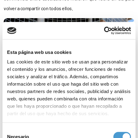
volver a compartir con todos ellos.
Esta página web usa cookies
Las cookies de este sitio web se usan para personalizar
el contenido y los anuncios, ofrecer funciones de redes
sociales y analizar el tráfico. Además, compartimos
información sobre el uso que haga del sitio web con
nuestros partners de redes sociales, publicidad y análisis
web, quienes pueden combinarla con otra información
que les haya proporcionado o que hayan recopilado a
partir del uso que haya hecho de sus servicios.
+Pincha sobre la imagen para ver mas fotos
Para más información puede acceder a nuestra
política
Selección
de cookies
.
Necesario
de