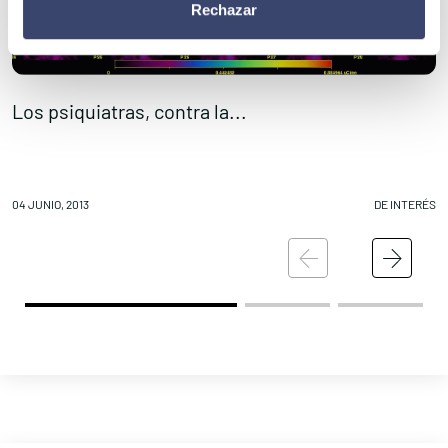
Rechazar
Los psiquiatras, contra la...
B
04 JUNIO, 2013
DE INTERÉS
04