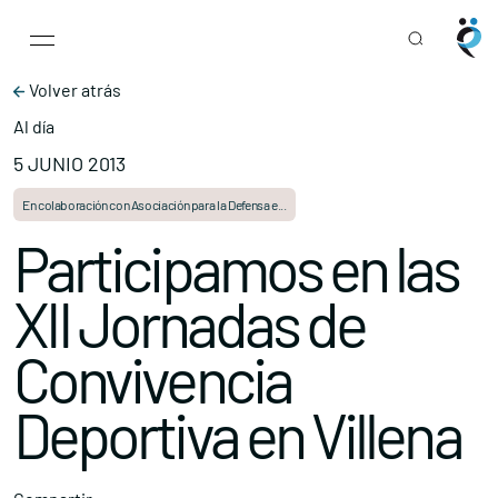
Main Navigation
Skip to content
Volver atrás
Al día
5 JUNIO 2013
En colaboración con Asociación para la Defensa e...
Participamos en las
XII Jornadas de
Convivencia
Deportiva en Villena