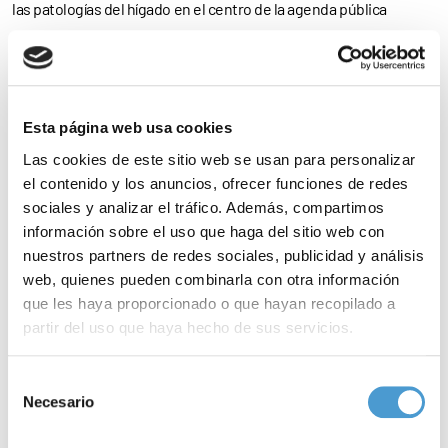
las patologías del hígado en el centro de la agenda pública
sanitaria es, por ello, el objetivo que nos hemos marcado, y de ahí
el
Plan que hemos llevado al Ministerio
y que queremos dar a
conocer a todos los grupos políticos parlamentarios con la idea
Esta página web usa cookies
de hacer posible un acuerdo similar al que se aprobó en 2015 con
Las cookies de este sitio web se usan para personalizar
el consenso de todas las CCAA, solo que en este caso ampliado a
el contenido y los anuncios, ofrecer funciones de redes
todas las enfermedades hepáticas”, explica el presidente de la
sociales y analizar el tráfico. Además, compartimos
información sobre el uso que haga del sitio web con
AEEH.
nuestros partners de redes sociales, publicidad y análisis
web, quienes pueden combinarla con otra información
El documento que ha presentado esta sociedad científica, en el
que les haya proporcionado o que hayan recopilado a
que ha trabajado un equipo multidisciplinar de más de 60
partir del uso que haya hecho de sus servicios.
expertos, aborda de manera conjunta y actualizada todas las
Para más información puede acceder a nuestra
política
enfermedades hepáticas, e identifica quince objetivos cruciales,
Selección
de cookies
.
Necesario
de
clasificados en cinco ámbitos estratégicos (investigación,
consentimiento
educación, salud pública, modelos asistenciales y digitalización) y