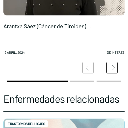
Arantxa Sáez (Cáncer de Tiroides):...
E
19 ABRIL, 2024
DE INTERÉS
18
Enfermedades relacionadas
TRASTORNOS DEL HÍGADO