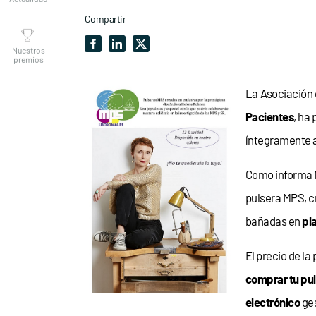
Nuestros
Compartir
premios
La
Asociación 
Pacientes
, ha
íntegramente a
Como informa M
pulsera MPS, c
bañadas en
pl
El precio de la
comprar tu pu
electrónico
ge