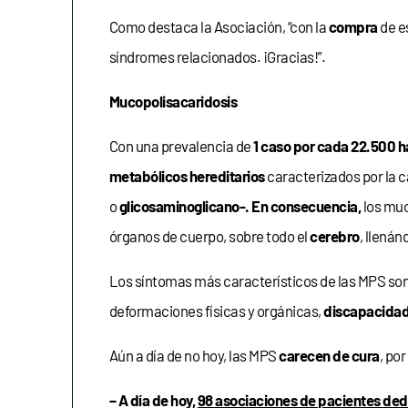
Como destaca la Asociación, “con la
compra
de e
síndromes relacionados. ¡Gracias!”.
Mucopolisacaridosis
Con una prevalencia de
1 caso por cada 22.500 h
metabólicos hereditarios
caracterizados por la c
o
glicosaminoglicano
-. En consecuencia,
los muc
órganos de cuerpo, sobre todo el
cerebro
, llená
Los síntomas más característicos de las MPS son
deformaciones físicas y orgánicas,
discapacidad 
Aún a día de no hoy, las MPS
carecen de cura
, por
– A día de hoy,
98 asociaciones de pacientes ded