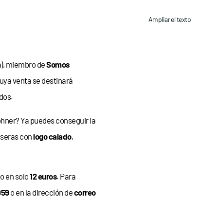
Ampliar el texto
), miembro de
Somos
uya venta se destinará
dos.
hner? Ya puedes conseguir la
lseras con
logo calado
,
do en solo
12 euros
. Para
959
o en la dirección de
correo