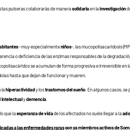
stas pulseras colaborarás de manera
solidaria
en la
investigación
de
abitantes
–muy especialmente
niños
–, las mucopolisacaridosis (M
arencia o deficiencia de las enzimas responsables de la degradació
opolisacáridos se acumulan de forma progresiva e irreversible en la
ndolas hasta que dejan de funcionar y mueren.
 la
hiperactividad
y los
trastornos del sueño
. En algunos casos, se 
intelectual
y
demencia
.
 lo que la
esperanza de vida
de los afectados no suele llegar a la
ado
icadas a las enfermedades raras
son ya miembros activos de Somos