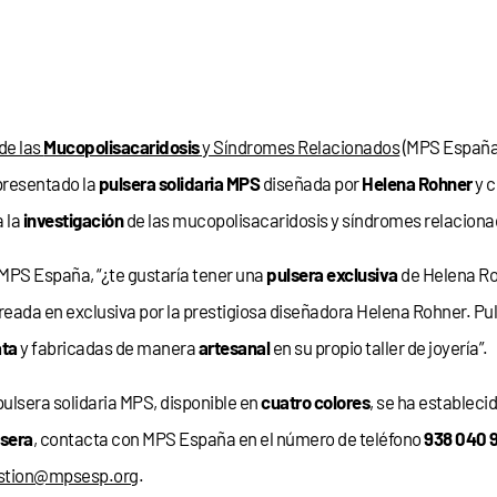
de las
Mucopolisacaridosis
y Síndromes Relacionados
(MPS España
 presentado la
pulsera solidaria MPS
diseñada por
Helena Rohner
y c
 la
investigación
de las mucopolisacaridosis y síndromes relaciona
PS España, “¿te gustaría tener una
pulsera exclusiva
de Helena Ro
reada en exclusiva por la prestigiosa diseñadora Helena Rohner. Pu
ata
y fabricadas de manera
artesanal
en su propio taller de joyería”.
 pulsera solidaria MPS, disponible en
cuatro colores
, se ha estableci
lsera
, contacta con MPS España en el número de teléfono
938 040 
stion@mpsesp.org
.