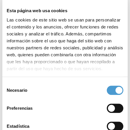
Esta página web usa cookies
Las cookies de este sitio web se usan para personalizar
el contenido y los anuncios, ofrecer funciones de redes
sociales y analizar el tráfico. Además, compartimos
información sobre el uso que haga del sitio web con
nuestros partners de redes sociales, publicidad y análisis
web, quienes pueden combinarla con otra información
que les haya proporcionado o que hayan recopilado a
partir del uso que haya hecho de sus servicios.
Para más información puede acceder a nuestra
política
Selección
Premios a la implicación y trayectoria...
A
de cookies
.
Necesario
de
consentimiento
Preferencias
01 JULIO, 2022
ASOCIACIONES DE PACIENTES
30
Estadística