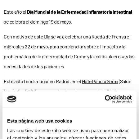
Este año el
Día Mundial de la Enfermedad Inflamatoria Intestinal
se celebra el domingo 19 de mayo.
Con motivo de este Día se va a celebrar una Rueda de Prensa el
miércoles 22 de mayo, para concienciar sobre el impacto y la
problemática de la enfermedad de Crohn y la colitis ulcerosa y las
necesidades de los pacientes
Este acto tendrá lugar en Madrid, en el
Hotel Vincci Soma
(Salón
Rojo) a las 12:15 horas y contará con la presencia de Ildefonso
Pérez, presidente de la Confederación de asociaciones de
enfermos de Crohn y Colitis Ulcerosa de España (
ACCU España
) y
el presidente del Grupo Español de Trabajo en Enfermedad de
Esta página web usa cookies
Crohn y Colitis Ulcerosa (
GETECCU
), el Dr. Fernando Gomollón.
Las cookies de este sitio web se usan para personalizar
el contenido y los anuncios, ofrecer funciones de redes