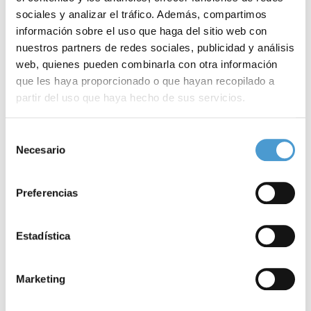
sociales y analizar el tráfico. Además, compartimos
Noticias
información sobre el uso que haga del sitio web con
nuestros partners de redes sociales, publicidad y análisis
relacionadas
web, quienes pueden combinarla con otra información
que les haya proporcionado o que hayan recopilado a
partir del uso que haya hecho de sus servicios.
Para más información puede acceder a nuestra
política
Selección
de cookies
.
Necesario
de
consentimiento
Preferencias
Estadística
Marketing