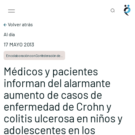
Main Navigation
Skip to content
Volver atrás
Al día
17 MAYO 2013
En colaboración con Confederación de...
Médicos y pacientes
informan del alarmante
aumento de casos de
enfermedad de Crohn y
colitis ulcerosa en niños y
adolescentes en los