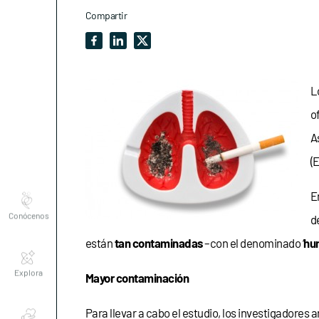
Compartir
L
o
A
(
Conócenos
E
d
están
tan contaminadas
–con el denominado ‘
hu
Explora
Mayor contaminación
Asociaciones
Para llevar a cabo el estudio, los investigadores a