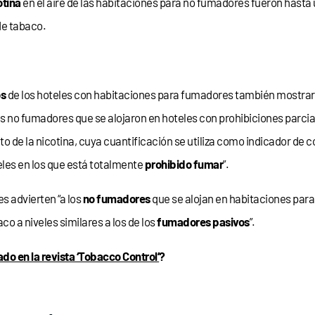
otina
en el aire de las habitaciones para no fumadores fueron hasta
de tabaco.
os
de los hoteles con habitaciones para fumadores también mostrar
os no fumadores que se alojaron en hoteles con prohibiciones parci
to de la nicotina, cuya cuantificación se utiliza como indicador de
eles en los que está totalmente
prohibido fumar
”.
res advierten “a los
no fumadores
que se alojan en habitaciones par
co a niveles similares a los de los
fumadores pasivos
”.
do en la revista ‘Tobacco Control’
?