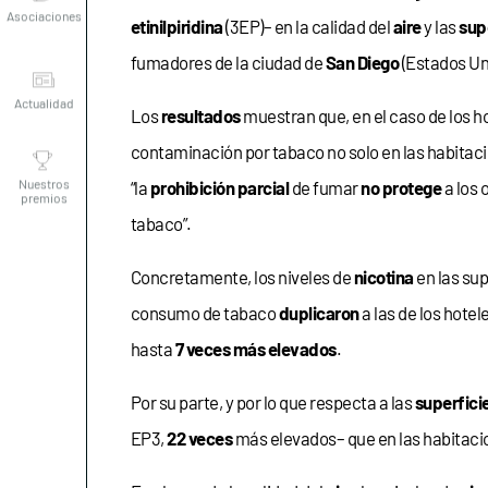
etinilpiridina
(3EP)– en la calidad del
aire
y las
sup
Actualidad
fumadores de la ciudad de
San Diego
(Estados Un
Los
resultados
muestran que, en el caso de los hot
Nuestros
contaminación por tabaco no solo en las habitac
premios
“la
prohibición parcial
de fumar
no protege
a los 
tabaco”.
Concretamente, los niveles de
nicotina
en las sup
consumo de tabaco
duplicaron
a las de los hote
hasta
7 veces más elevados
.
Por su parte, y por lo que respecta a las
superfici
EP3,
22 veces
más elevados– que en las habitacio