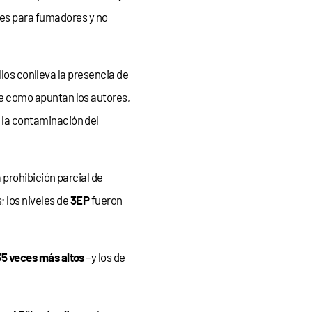
nes para fumadores y no
llos conlleva la presencia de
que como apuntan los autores,
 la contaminación del
 prohibición parcial de
; los niveles de
3EP
fueron
35 veces más altos
–y los de