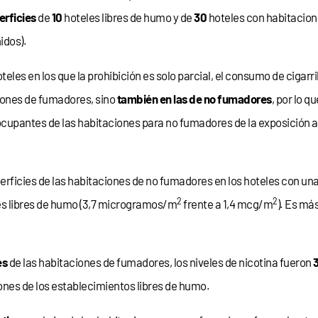
erficies
de
10
hoteles libres de humo y de
30
hoteles con habitacio
idos).
eles en los que la prohibición es solo parcial, el consumo de cigarri
iones de fumadores, sino
también en las de no fumadores
, por lo 
ocupantes de las habitaciones para no fumadores de la exposición a
erficies de las habitaciones de no fumadores en los hoteles con una
2
2
les libres de humo (3,7 microgramos/m
frente a 1,4 mcg/m
). Es más
es
de las habitaciones de fumadores, los niveles de nicotina fueron
nes de los establecimientos libres de humo.