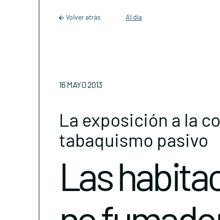
Main Navigation
Skip to content
Volver atrás
Al día
16 MAYO 2013
La exposición a la c
tabaquismo pasivo
Las habitac
no fumador