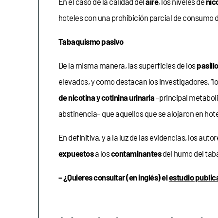
En el caso de la calidad del
aire
, los niveles de
nic
hoteles con una prohibición parcial de consumo 
Tabaquismo pasivo
De la misma manera, las superficies de los
pasill
elevados, y como destacan los investigadores, “l
de nicotina y cotinina urinaria
–principal metaboli
abstinencia– que aquellos que se alojaron en hot
En definitiva, y a la luz de las evidencias, los auto
expuestos
a los
contaminantes
del humo del taba
– ¿Quieres consultar (en inglés) el
estudio publica