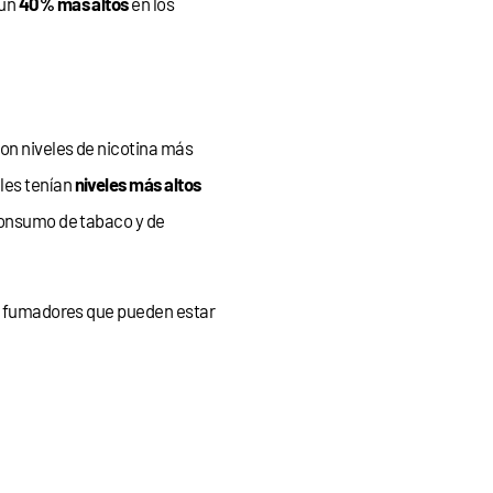
 un
40% más altos
en los
on niveles de nicotina más
ales tenían
niveles más altos
 consumo de tabaco y de
a fumadores que pueden estar