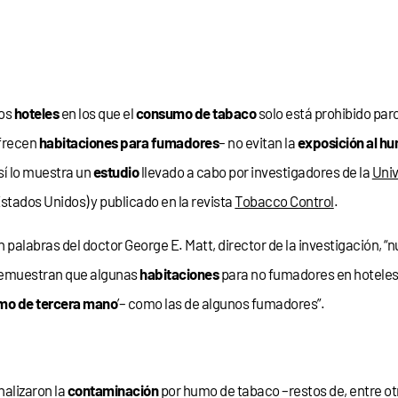
os
hoteles
en los que el
consumo de tabaco
solo está prohibido par
frecen
habitaciones para fumadores
– no evitan la
exposición al h
sí lo muestra un
estudio
llevado a cabo por investigadores de la
Univ
Estados Unidos) y publicado en la revista
Tobacco Control
.
n palabras del doctor George E. Matt, director de la investigación, “
emuestran que algunas
habitaciones
para no fumadores en hoteles
mo de tercera mano
’– como las de algunos fumadores”.
nalizaron la
contaminación
por humo de tabaco –restos de, entre o