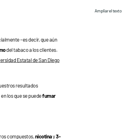
Ampliar el texto
cialmente –es decir, que aún
umo
del tabaco a los clientes.
ersidad Estatal de San Diego
nuestros resultados
 en los que se puede
fumar
tros compuestos,
nicotina
y
3-