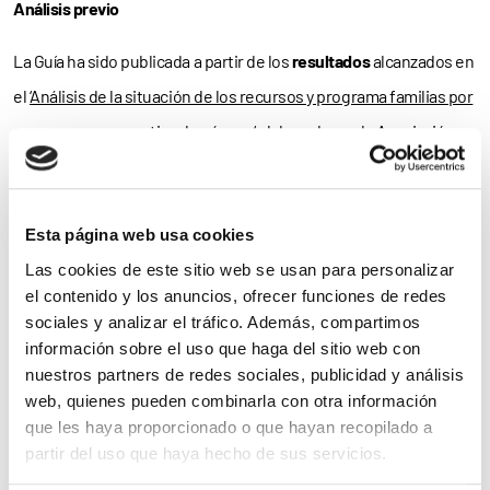
Análisis previo
La Guía ha sido publicada a partir de los
resultados
alcanzados en
el ‘
Análisis de la situación de los recursos y programa familias por
sexo y con perspectiva de género
‘ elaborado por la Asociación,
en el que entre otras conclusiones se observa que el uso de los
recursos
en salud mental por los
varones
es muy superior al de
las
mujeres
.
Esta página web usa cookies
Las cookies de este sitio web se usan para personalizar
Por ello, y además de ofrecer herramientas para identificar
el contenido y los anuncios, ofrecer funciones de redes
sociales y analizar el tráfico. Además, compartimos
situaciones que generen desigualdad de género y mejorar las
información sobre el uso que haga del sitio web con
intervenciones
y el trabajo diario del personal de las
nuestros partners de redes sociales, publicidad y análisis
asociaciones de pacientes
, la Guía tiene por objetivo la
web, quienes pueden combinarla con otra información
que les haya proporcionado o que hayan recopilado a
generación de
redes de contacto
y coordinación entre las
partir del uso que haya hecho de sus servicios.
organizaciones, entidades e instituciones en pro de la
igualdad
.