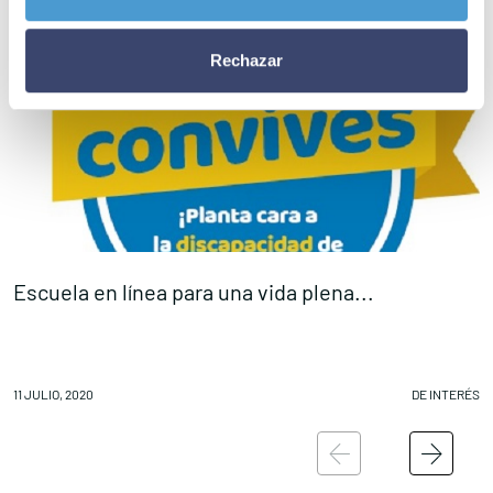
Rechazar
Escuela en línea para una vida plena...
F
11 JULIO, 2020
DE INTERÉS
10