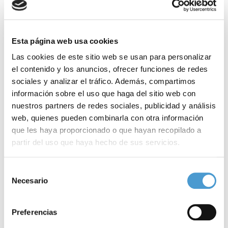
Cajal
de Madrid.
Concretamente, y además de actualizar los datos sobre el
Esta página web usa cookies
coronavirus y ofrecer
consejos
para cuidar la salud mental
Las cookies de este sitio web se usan para personalizar
el contenido y los anuncios, ofrecer funciones de redes
durante el estado de alerta, los expertos analizarán el ‘Impacto
sociales y analizar el tráfico. Además, compartimos
del COVID-19 en la Salud Mental:
Aislamiento
social’, la
información sobre el uso que haga del sitio web con
‘
Sobreinformación, ansiedad y paranoia social
por el COVID-19’, el
nuestros partners de redes sociales, publicidad y análisis
web, quienes pueden combinarla con otra información
‘Aislamiento y soledad, el camino a la
depresión
y afección en el
que les haya proporcionado o que hayan recopilado a
sistema inmune’ y la ‘Salud Mental
Infantil
durante el
partir del uso que haya hecho de sus servicios.
confinamiento’.
Para más información puede acceder a nuestra
política
Selección
Es más; este encuentro virtual, cuarto tras los titulados ‘
Especial
de cookies
.
Necesario
de
coronavirus SEMERGEN. Todo lo que necesitas saber sobre el
consentimiento
COVID-19 en
Atención Primaria
’ y
‘Principales riesgos en
Preferencias
patologías crónicas:
Diabetes
’
y
‘Principales riesgos en patologías