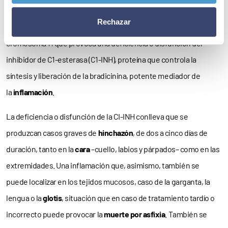
general,
miembros de una misma familia
en hasta un 50% de los
Rechazar
casos– y que se origina por un defecto genético en el
cromosoma 11 que provoca una deficiencia o disfunción del
inhibidor de C1-esterasa (C1-INH), proteína que controla la
síntesis y liberación de la bradicinina, potente mediador de
la
inflamación
.
La deficiencia o disfunción de la CI-INH conlleva que se
produzcan casos graves de
hinchazón
, de dos a cinco días de
duración, tanto en la
cara
–cuello, labios y párpados– como en las
extremidades. Una inflamación que, asimismo, también se
puede localizar en los tejidos mucosos, caso de la garganta, la
lengua o la
glotis
, situación que en caso de tratamiento tardío o
incorrecto puede provocar la
muerte por asfixia
. También se