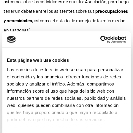
así como sobre las actividades de nuestra Asociación, para luego
tener un debate entre los asistentes sobre sus
preocupaciones
y necesidades
, así como el estado de manejo de la enfermedad
en sus zonas”.
Taller informativo
El taller se celebrará en el Hotel Eurostars Araguaney –Rúa de
Esta página web usa cookies
Alfredo Brañas, 5–
entre las 17:00 y las 20:00 horas
.
Las cookies de este sitio web se usan para personalizar
el contenido y los anuncios, ofrecer funciones de redes
Concretamente, el programa de la reunión contempla las
sociales y analizar el tráfico. Además, compartimos
información sobre el uso que haga del sitio web con
conferencias ‘AEDAF: Todos juntos conseguimos más’,
nuestros partners de redes sociales, publicidad y análisis
‘
Actualización
en Angioedema Hereditario’, ‘Situación de
web, quienes pueden combinarla con otra información
Angioedema Hereditario en
A Coruña
’ y ‘Situación de
que les haya proporcionado o que hayan recopilado a
partir del uso que haya hecho de sus servicios.
Angioedema Hereditario en
Galicia
’, así como un
debate
en el que
los asistentes podrán resolver sus
dudas y