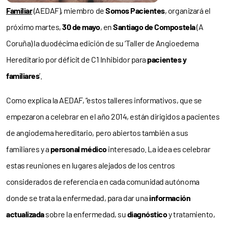
Familiar
(AEDAF), miembro de
Somos Pacientes
, organizará el
próximo martes,
30 de mayo
, en
Santiago de Compostela
(A
Coruña) la duodécima edición de su ‘Taller de Angioedema
Hereditario por déficit de C1 Inhibidor para
pacientes y
familiares
’.
Como explica la AEDAF, “estos talleres informativos, que se
empezaron a celebrar en el año 2014, están dirigidos a pacientes
de angiodema hereditario, pero abiertos también a sus
familiares y a
personal médico
interesado. La idea es celebrar
estas reuniones en lugares alejados de los centros
considerados de referencia en cada comunidad autónoma
donde se trata la enfermedad, para dar una
información
actualizada
sobre la enfermedad, su
diagnóstico
y tratamiento,