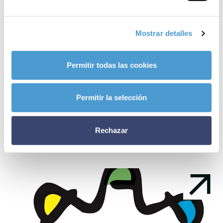
– A día de hoy,
47 asociaciones de pacientes dedicadas a la
Mostrar detalles
esclerosis múltiple
ya son miembros de Somos Pacientes. ¿Y la
tuya?
Permitir todas las cookies
Noticias
Permitir la selección
relacionadas
Rechazar