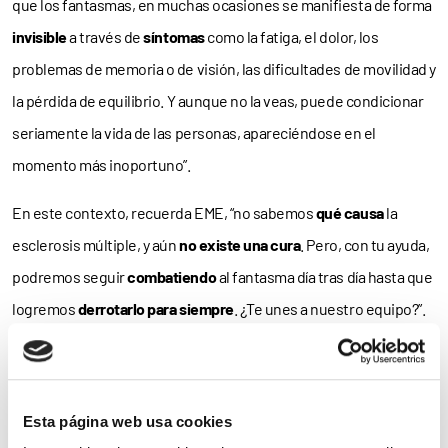
que los fantasmas, en muchas ocasiones se manifiesta de forma
invisible
a través de
síntomas
como la fatiga, el dolor, los
problemas de memoria o de visión, las dificultades de movilidad y
la pérdida de equilibrio. Y aunque no la veas, puede condicionar
seriamente la vida de las personas, apareciéndose en el
momento más inoportuno”.
En este contexto, recuerda EME, “no sabemos
qué causa
la
esclerosis múltiple, y aún
no existe una cura
. Pero, con tu ayuda,
podremos seguir
combatiendo
al fantasma día tras día hasta que
logremos
derrotarlo para siempre
. ¿Te unes a nuestro equipo?”.
Humor
En la campaña
‘El Fantasma de la EM’
–#ElfantasmadelaEM–,
Esta página web usa cookies
puesta en marcha con la colaboración del diseñador
Fran Solo