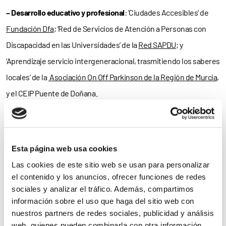
– Desarrollo educativo y profesional
: ‘Ciudades Accesibles’ de
Fundación Dfa
; ‘Red de Servicios de Atención a Personas con
Discapacidad en las Universidades’ de la
Red SAPDU
; y
‘Aprendizaje servicio intergeneracional, trasmitiendo los saberes
locales’ de la
Asociación On Off Parkinson de la Región de Murcia
,
y el CEIP Puente de Doñana.
– Innovación social e investigación
: ‘Ecointegrados, Madera
eterna’ de
Integrados
; ‘Merece la pena: actitud positiva ante las
Esta página web usa cookies
dificultades de la vida’ de
Fundación Merece la Pena
; y
Las cookies de este sitio web se usan para personalizar
‘
Discamedia
’ de la agencia de noticias
Servimedia
.
el contenido y los anuncios, ofrecer funciones de redes
sociales y analizar el tráfico. Además, compartimos
– Coordinación sociosanitaria
: ‘Comer con placer. Adaptación de
información sobre el uso que haga del sitio web con
menús para personas con disfagia’ de la
Asociación Párkinson
nuestros partners de redes sociales, publicidad y análisis
Cuenca
; ‘Programa Gala y el Parkinson. Proyecto Dalí’ de la
web, quienes pueden combinarla con otra información