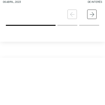
06 ABRIL, 2023
DE INTERÉS
05