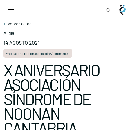
Main Navigation
Skip to content
Volver atrás
Al día
14 AGOSTO 2021
En colaboración con Asociación Síndrome de...
X ANIVERSARIO
ASOCIACIÓN
SÍNDROME DE
NOONAN
CANTABRIA