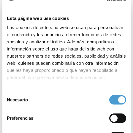
Cantabria (Federación Cántabra de Personas con Discapacidad
Física y Orgánica), FEDER (Federación Española de
Esta página web usa cookies
Enfermedades Raras), FEDERAS (Federación Española Síndrome
Las cookies de este sitio web se usan para personalizar
el contenido y los anuncios, ofrecer funciones de redes
de Noonan y otras RASopatías), Estudio de Danza Elena Herrera,
sociales y analizar el tráfico. Además, compartimos
Escuela de Danza Flic Flac, SOGEMA, comercios locales y familias
información sobre el uso que haga del sitio web con
personas solidarias.
nuestros partners de redes sociales, publicidad y análisis
web, quienes pueden combinarla con otra información
que les haya proporcionado o que hayan recopilado a
partir del uso que haya hecho de sus servicios.
Noticias
Para más información puede acceder a nuestra
política
Selección
relacionadas
de cookies
.
Necesario
de
consentimiento
Preferencias