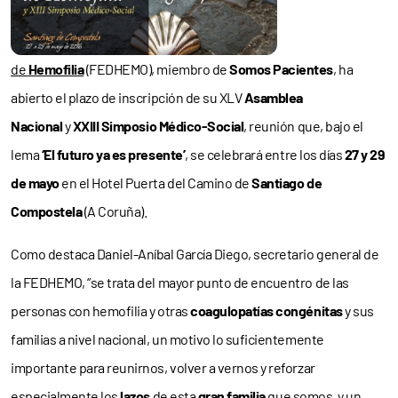
de
Hemofilia
(FEDHEMO), miembro de
Somos Pacientes
, ha
abierto el plazo de inscripción de su XLV
Asamblea
Nacional
y
XXIII Simposio Médico-Social
, reunión que, bajo el
lema
‘El futuro ya es presente’
, se celebrará entre los días
27 y 29
de mayo
en el Hotel Puerta del Camino de
Santiago de
Compostela
(A Coruña).
Como destaca Daniel-Aníbal García Diego, secretario general de
la FEDHEMO, “se trata del mayor punto de encuentro de las
personas con hemofilia y otras
coagulopatías congénitas
y sus
familias a nivel nacional, un motivo lo suficientemente
importante para reunirnos, volver a vernos y reforzar
especialmente los
lazos
de esta
gran familia
que somos, y un