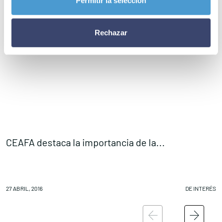
Permitir la selección
Rechazar
CEAFA destaca la importancia de la...
A
27 ABRIL, 2016
DE INTERÉS
27