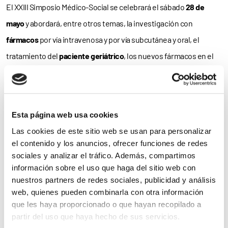
El XXIII Simposio Médico-Social se celebrará el sábado
28 de
mayo
y abordará, entre otros temas, la investigación con
fármacos
por vía intravenosa y por vía subcutánea y oral, el
tratamiento del
paciente geriátrico
, los nuevos fármacos en el
tratamiento del
VIH
, las prótesis en hemofilia y los hábitos
saludables en la enfermedad Y finalmente, la reunión se
clausurará con la celebración, ya el domingo
29 de mayo
, de la
Esta página web usa cookies
XLV Asamblea Nacional de la FEDHEMO.
Las cookies de este sitio web se usan para personalizar
el contenido y los anuncios, ofrecer funciones de redes
El precio de la
inscripción
en la reunión, que entre otros
sociales y analizar el tráfico. Además, compartimos
conceptos incluye el
alojamiento
y los
almuerzos
de trabajo-
información sobre el uso que haga del sitio web con
hermandad del fin de semana, oscila entre
los 146 y los 210
nuestros partners de redes sociales, publicidad y análisis
web, quienes pueden combinarla con otra información
euros
. El plazo de inscripción finaliza el próximo
13 de mayo
.
que les haya proporcionado o que hayan recopilado a
partir del uso que haya hecho de sus servicios.
Para
consultar el programa
de la XLIV Asamblea Nacional y XXII