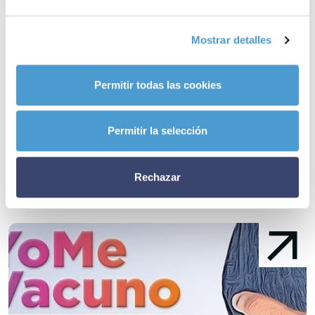
– A día de hoy,
10 asociaciones de pacientes dedicadas a la
fibrosis quística
ya son miembros activos de Somos Pacientes.
Mostrar detalles
¿Y la tuya?
Permitir todas las cookies
Noticias
Permitir la selección
relacionadas
Rechazar