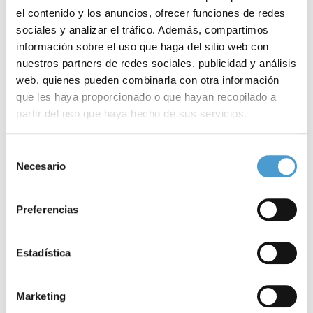
unidades de referencia
, y la implementación e impulso de la
el contenido y los anuncios, ofrecer funciones de redes
sociales y analizar el tráfico. Además, compartimos
telemedicina
.
información sobre el uso que haga del sitio web con
nuestros partners de redes sociales, publicidad y análisis
Por su parte, en el ámbito educativo reclama el diseño de
web, quienes pueden combinarla con otra información
protocolos y medidas de
protección
específicas para todo el
que les haya proporcionado o que hayan recopilado a
alumnado
con fibrosis quística; y la implantación del servicio de
partir del uso que haya hecho de sus servicios.
enfermería escolar
.
Para más información puede acceder a nuestra
política
Selección
de cookies
.
Necesario
Finalmente, y por lo que respecta al ámbito laboral, la Fundación
de
consentimiento
solicita la promoción de la
flexibilidad horaria
; el fomento de
Preferencias
sistemas de trabajo parciales con
prestaciones públicas de
complemento
; y fomentar la
sensibilización e información
en los
Estadística
entornos laborales para mejorar la inclusión de los pacientes.
Para
adherirte al Manifiesto
clica aquí
.
Marketing