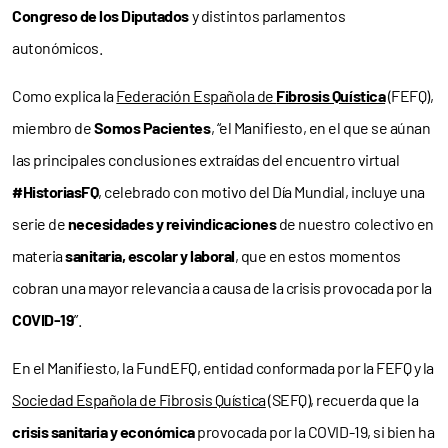
Congreso de los Diputados
y distintos parlamentos
autonómicos.
Como explica la
Federación Española de
Fibrosis Quística
(FEFQ),
miembro de
Somos Pacientes
, “el Manifiesto, en el que se aúnan
las principales conclusiones extraídas del encuentro virtual
#HistoriasFQ
, celebrado con motivo del Día Mundial, incluye una
serie de
necesidades y reivindicaciones
de nuestro colectivo en
materia
sanitaria, escolar y laboral
, que en estos momentos
cobran una mayor relevancia a causa de la crisis provocada por la
COVID-19
”.
En el Manifiesto, la FundEFQ, entidad conformada por la FEFQ y la
Sociedad Española de Fibrosis Quística
(SEFQ), recuerda que la
crisis sanitaria y económica
provocada por la COVID-19, si bien ha