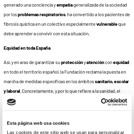
generado una conciencia y
empatía
generalizada de la sociedad
por los
problemas respiratorios
, ha convertido a los pacientes de
fibrosis quística en un colectivo especialmente
vulnerable
que
debe aprender a convivir con esta situación.
Equidad en toda España
Así, y en aras de garantizar su
protección
y
atención
con
equidad
en todo el territorio español, la Fundación reclama la puesta en
marcha de medidas específicas en los ámbitos
sanitario, escolar
y laboral
. Concretamente, y por lo que refiere a la sanidad, el
Manifiesto incluye la necesidad de promover el
acceso
a
nuevos
antibióticos
y/o nuevas formas de administración de los mismos;
priorizar la
investigación
y el acceso ágil y rápido a nuevos
Esta página web usa cookies
medicamentos innovadores
; la creación y reconocimiento de
Las cookies de este sitio web se usan para personalizar