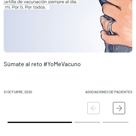
Súmate al reto #YoMeVacuno
I
21 OCTUBRE, 2020
ASOCIACIONES DE PACIENTES
2