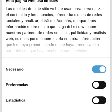
Esta página web usa cookies
Las cookies de este sitio web se usan para personalizar
el contenido y los anuncios, ofrecer funciones de redes
sociales y analizar el tráfico. Además, compartimos
información sobre el uso que haga del sitio web con
nuestros partners de redes sociales, publicidad y análisis
web, quienes pueden combinarla con otra información
que les haya proporcionado o que hayan recopilado a
partir del uso que haya hecho de sus servicios.
E
Encuesta en línea sobre enfermedades...
T
Para más información puede acceder a nuestra
política
Selección
de cookies
.
Necesario
de
consentimiento
08 ABRIL, 2020
DE INTERÉS
08
Preferencias
Estadística