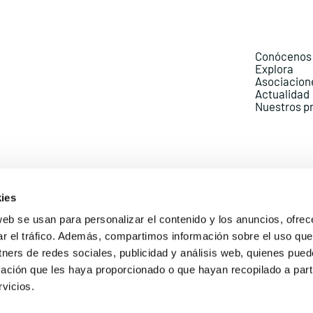
Conócenos
Explora
Asociacion
Actualidad
Nuestros p
ies
web se usan para personalizar el contenido y los anuncios, ofrec
ar el tráfico. Además, compartimos información sobre el uso que
Política de Privacidad
Política de Cookies
Aviso lega
tners de redes sociales, publicidad y análisis web, quienes pue
ación que les haya proporcionado o que hayan recopilado a parti
vicios.