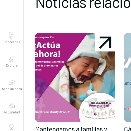
Noticias relaci
Conócenos
Explora
Asociaciones
Actualidad
Nuestros
Mantengamos a familias y
Cá
premios