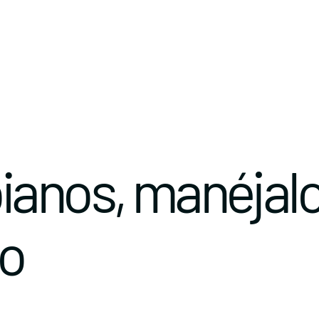
ianos, manéjal
do