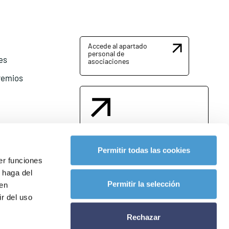
Accede al apartado
personal de
es
asociaciones
remios
Contacta con nosotros
Permitir todas las cookies
er funciones
 haga del
l
Permitir la selección
den
r del uso
Rechazar