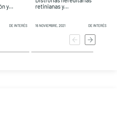
Distrofias hereditarias
s
n y...
retinianas y...
1
DE INTERÉS
16 NOVIEMBRE, 2021
DE INTERÉS
2