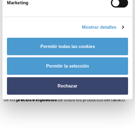
Marketing
exposición es una
estrategia
clara de la
industria tabacalera
para
acceder a los jóvenes, con un
33%
de los contenidos en
plataformas digitales mostrando
marcas de tabaco
.
Mostrar detalles
Ante esta situación la AECC reclama a los decisores políticos la
Permitir todas las cookies
aprobación de medidas y leyes que ayuden a
proteger a las
próximas generaciones
frente al cáncer, caso de la regulación
Permitir la selección
de la promoción,
publicidad
–incluidos los medios digitales y el
empaquetado neutro– y venta de los nuevos productos de
Rechazar
tabaco; la promoción de
espacios libres de humo
; y la elevación
de los
precios e impuestos
de todos los productos del tabaco.