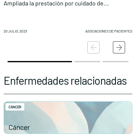
Ampliada la prestación por cuidado de...
B
Conócenos
Explora
20 JULIO, 2023
ASOCIACIONES DE PACIENTES
18
Asociaciones
Actualidad
Nuestros premios
Accede al apartado personal de asociaciones
Enfermedades relacionadas
CÁNCER
Contacta con nosotros
Cáncer