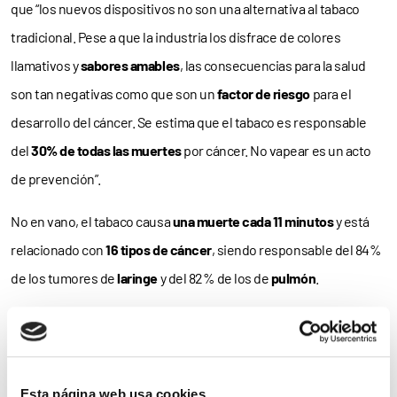
que “los nuevos dispositivos no son una alternativa al tabaco
tradicional. Pese a que la industria los disfrace de colores
llamativos y
sabores amables
, las consecuencias para la salud
son tan negativas como que son un
factor de riesgo
para el
desarrollo del cáncer. Se estima que el tabaco es responsable
del
30% de todas las muertes
por cáncer. No vapear es un acto
de prevención”.
No en vano, el tabaco causa
una muerte cada 11 minutos
y está
relacionado con
16 tipos de cáncer
, siendo responsable del 84%
de los tumores de
laringe
y del 82% de los de
pulmón
.
Riesgo duplicado
El ‘Vaper Cáncer Flavour’ está sobre todo dirigido a los jóvenes,
que en los últimos años han visto crecida de manera alarmante
Esta página web usa cookies