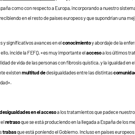
spaña como con respecto a Europa, incorporando a nuestro sistema 
 recibiendo en el resto de países europeos y que supondrían una mej
s y significativos avances en el
conocimiento
y abordaje de la enfer
r ello, incide la FEFQ, «es muy importante el
acceso
a los últimos tr
lidad de vida de las personas con fibrosis quística, y la igualdad en el
nte existen
multitud de
desigualdades entre las distintas
comunida
idad».
desigualdades en el acceso
a los tratamientos que padece nuestro 
«el
retraso
que se está produciendo en la llegada a España de los
as
trabas
que está poniendo el Gobierno. Incluso en países europeo