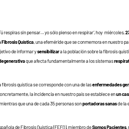
Tú respiras sin pensar… yo sólo pienso en respirar’, hoy miércoles,
23
 Fibrosis Quística
, una efeméride que se conmemora en nuestro paí
bjetivo de informar y
sensibilizar
a la población sobre la fibrosis quís
degenerativa
que afecta fundamentalmente a los sistemas
respirat
la fibrosis quística se corresponde con una de las
enfermedades gen
oncretamente, la incidencia en nuestro país se establece en
un cas
 mientras que una de cada 35 personas son
portadoras sanas
de la
pañola de Fibrosis Quística
(FEFQ), miembro de
Somos Pacientes
,