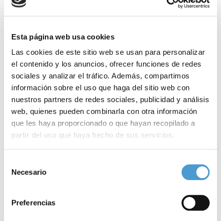
Esta página web usa cookies
Las cookies de este sitio web se usan para personalizar
el contenido y los anuncios, ofrecer funciones de redes
sociales y analizar el tráfico. Además, compartimos
información sobre el uso que haga del sitio web con
nuestros partners de redes sociales, publicidad y análisis
web, quienes pueden combinarla con otra información
que les haya proporcionado o que hayan recopilado a
partir del uso que haya hecho de sus servicios.
Para más información puede acceder a nuestra
política
Selección
de cookies
.
Necesario
de
Colabora en la investigación de las...
C
consentimiento
Preferencias