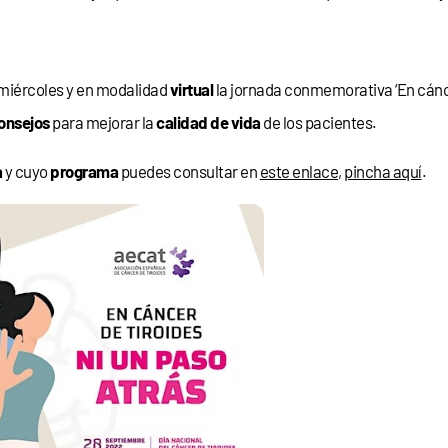
miércoles y en modalidad
virtual
la jornada conmemorativa ‘En cáncer
onsejos
para mejorar la
calidad de vida
de los pacientes.
a
y cuyo
programa
puedes consultar en
este enlace
,
pincha aquí
.