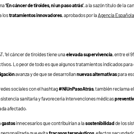
ema
‘En cáncer de tiroides, ni un paso atrás’
, a la sazón título de la
a los
tratamientos innovadores
, aprobados por la
Agencia Española
T, “el cáncer de tiroides tiene una
elevada supervivencia
, entre el
tivos. Lo peor de todo es que algunos tratamientos indicados para 
igación
avanza y de que se desarrollan
nuevas alternativas
para eso
redes sociales con el hashtag
#NiUnPasoAtrás
, también reclama el
 asistencia sanitaria y favorecería intervenciones médicas
preventiv
cada afectado.
a
gastos
innecesarios que contribuirían a la
sostenibilidad
de los si
a
personalizada que evita
fracasos terapéuticos
, efectos secundari