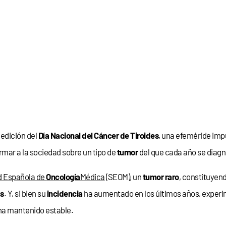
1 edición del
Día Nacional del Cáncer de Tiroides
, una efeméride imp
ormar a la sociedad sobre un tipo de
tumor
del que cada año se diagn
d Española de
Oncología
Médica
(SEOM), un
tumor raro
, constituyen
as
. Y, si bien su
incidencia
ha aumentado en los últimos años, exper
ha mantenido estable.