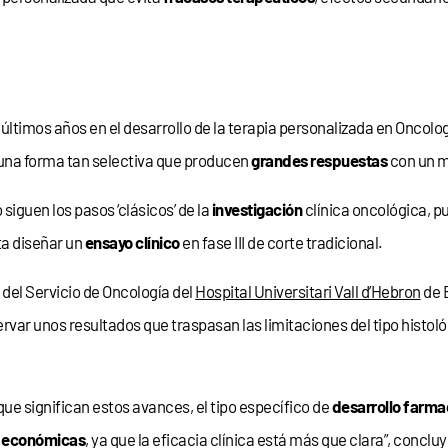
últimos años en el desarrollo de la terapia personalizada en Oncolog
una forma tan selectiva que producen
grandes respuestas
con un m
iguen los pasos ‘clásicos’ de la
investigación
clínica oncológica, pu
ita diseñar un
ensayo clínico
en fase III de corte tradicional.
, del Servicio de Oncología del
Hospital Universitari Vall d’Hebron
de B
rvar unos resultados que traspasan las limitaciones del tipo histo
que significan estos avances, el tipo específico de
desarrollo farma
e
económicas
, ya que la eficacia clínica está más que clara”, conclu