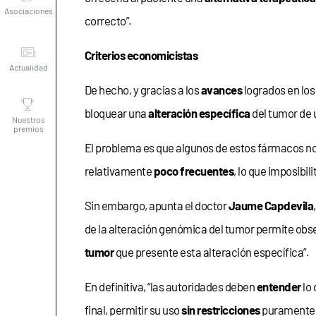
correcto”.
Actualidad
Criterios economicistas
De hecho, y gracias a los
avances
logrados en los 
Nuestros
premios
bloquear una
alteración específica
del tumor de 
El problema es que algunos de estos fármacos no s
relativamente
poco frecuentes
, lo que imposibil
Sin embargo, apunta el doctor
Jaume Capdevila
de la alteración genómica del tumor permite obse
tumor
que presente esta alteración específica”.
En definitiva, “las autoridades deben
entender
lo 
final, permitir su uso
sin restricciones
purament