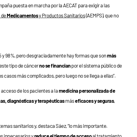
 campaña puesta en marcha por la AECAT para exigir a las
 de
Medicamentos
y Productos Sanitarios
(AEMPS), que no
 95 y 98%, pero desgraciadamente hay formas que son
más
este tipo de cáncer
no se financian
por el sistema público de
s casos más complicados, pero luego no se llega a ellas”.
 acceso de los pacientes a la
medicina personalizada de
as, diagnósticas y terapéuticas
más
eficaces y seguras
,
stemas sanitarios y, destaca Sáez, “lo más importante.
os innecesarios y
reduce el tiempo de acceso
al tratamiento