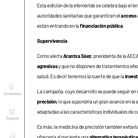
Esta edición de la efeméride se celebra bajo el l
autoridades sanitarias que garanticen el
acceso
están entrando en la
financiación pública
.
Supervivencia
Como alerta
Arantxa Sáez
, presidenta de la AECA
agresivas
y que no disponen de tratamientos efec
salud. Es decir tenemos la suerte de que la
invest
Conócenos
La campaña, cuyo desarrollo se puede seguir en 
precisión
, lo que supondría un gran avance en la
Explora
adaptadas a las características individuales de 
Es más; la medicina de precisión también evitarí
Asociaciones
ofrecería al paciente una
alternativa terapéutic