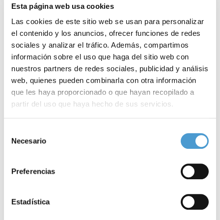
Esta página web usa cookies
Las cookies de este sitio web se usan para personalizar
el contenido y los anuncios, ofrecer funciones de redes
sociales y analizar el tráfico. Además, compartimos
información sobre el uso que haga del sitio web con
nuestros partners de redes sociales, publicidad y análisis
web, quienes pueden combinarla con otra información
que les haya proporcionado o que hayan recopilado a
partir del uso que haya hecho de sus servicios.
Descenso del Ebro para la...
«
Para más información puede acceder a nuestra
política
Selección
de cookies
.
Necesario
de
consentimiento
26 JULIO, 2020
DE INTERÉS
25
Preferencias
Estadística