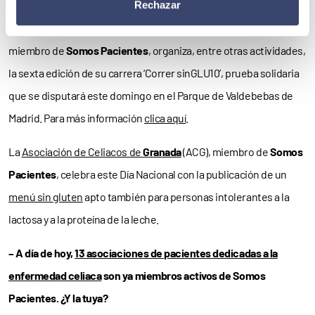
Rechazar
La
Asociación de Celiacos y Sensibles al Gluten de
Madrid
,
miembro de
Somos Pacientes
, organiza, entre otras actividades,
la sexta edición de su carrera ‘Correr sinGLU10’, prueba solidaria
que se disputará este domingo en el Parque de Valdebebas de
Madrid. Para más información
clica aquí
.
La
Asociación de Celiacos de
Granada
(ACG), miembro de
Somos
Pacientes
, celebra este Día Nacional con la publicación de un
menú sin gluten
apto también para personas intolerantes a la
lactosa y a la proteína de la leche.
– A día de hoy,
13 asociaciones de pacientes dedicadas a la
enfermedad celiaca
son ya miembros activos de Somos
Pacientes. ¿Y la tuya?