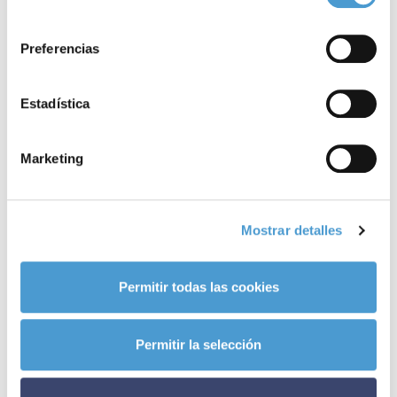
consentimiento
Preferencias
Estadística
Marketing
Mostrar detalles
La
Asociación de
Celiacos
de
Euskadi
(EZE), miembro de
Somos
Pacientes
, ha programado distintas actividades para
Permitir todas las cookies
conmemorar la efeméride, entre las que destaca el
concurso
familiar en línea
que se celebra hoy para saber quién sabe más de
Permitir la selección
la enfermedad y la
marcha cicloturista
programada para mañana
sábado en Vitoria (Álava).