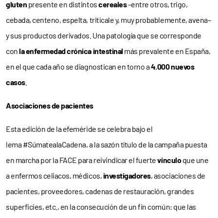
gluten
presente en distintos
cereales
–entre otros, trigo,
cebada, centeno, espelta, triticale y, muy probablemente, avena–
y sus productos derivados. Una patología que se corresponde
con
la enfermedad crónica intestinal
más prevalente en España,
en el que cada año se diagnostican en torno a
4.000 nuevos
casos
.
Asociaciones de pacientes
Esta edición de la efeméride se celebra bajo el
lema #SúmatealaCadena, a la sazón título de la campaña puesta
en marcha por la FACE para reivindicar el fuerte
vínculo
que une
a enfermos celiacos, médicos,
investigadores
, asociaciones de
pacientes, proveedores, cadenas de restauración, grandes
superficies, etc., en la consecución de un fin común: que las