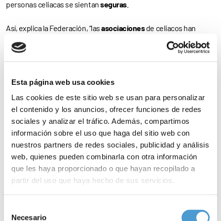
personas celiacas se sientan
seguras
.
Así, explica la Federación, “las
asociaciones
de celiacos han
jugado un papel fundamental en la
formación
de las personas
celiacas, quienes se han convertido en los principales
embajadores
de la enfermedad, enseñando tanto a su entorno
Esta página web usa cookies
más cercano como al resto de la población en qué consiste esta
Las cookies de este sitio web se usan para personalizar
patología y qué es la dieta sin gluten. En definitiva,
el contenido y los anuncios, ofrecer funciones de redes
sociales y analizar el tráfico. Además, compartimos
convirtiéndose en un
eslabón fundamental
de la cadena”.
información sobre el uso que haga del sitio web con
nuestros partners de redes sociales, publicidad y análisis
Una cadena en la que, igualmente, los
pacientes
en particular y la
web, quienes pueden combinarla con otra información
sociedad en general son eslabones imprescindibles. Por ello,
que les haya proporcionado o que hayan recopilado a
FACE anima a la población a poner la
imagen
de la campaña
en
partir del uso que haya hecho de sus servicios.
sus perfiles en
redes sociales
para, así, convertirse en
Para más información puede acceder a nuestra
política
Selección
embajador de la enfermedad y dar
voz
al colectivo.
de cookies
.
Necesario
de