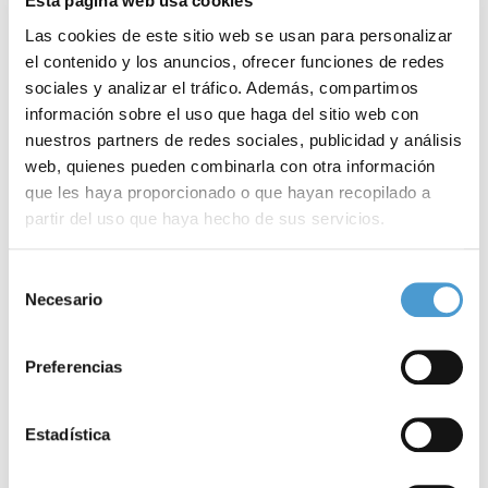
Esta página web usa cookies
Las cookies de este sitio web se usan para personalizar
el contenido y los anuncios, ofrecer funciones de redes
sociales y analizar el tráfico. Además, compartimos
información sobre el uso que haga del sitio web con
nuestros partners de redes sociales, publicidad y análisis
web, quienes pueden combinarla con otra información
que les haya proporcionado o que hayan recopilado a
partir del uso que haya hecho de sus servicios.
Abierta la inscripción en la VIII...
F
Para más información puede acceder a nuestra
política
Selección
de cookies
.
Necesario
de
consentimiento
03 MAYO, 2019
DE INTERÉS
03
Preferencias
Estadística