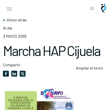
Main Navigation
Skip to content
Volver atrás
Al día
3 MAYO 2019
Marcha HAP Cijuela
Compartir
Ampliar el texto