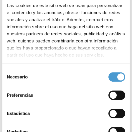
Las cookies de este sitio web se usan para personalizar
el contenido y los anuncios, ofrecer funciones de redes
sociales y analizar el tráfico. Además, compartimos
información sobre el uso que haga del sitio web con
nuestros partners de redes sociales, publicidad y análisis
web, quienes pueden combinarla con otra información
que les haya proporcionado o que hayan recopilado a
partir del uso que haya hecho de sus servicios.
Abierta la inscripción en la VIII...
F
Para más información puede acceder a nuestra
política
Selección
de cookies
.
Necesario
de
03 MAYO, 2019
DE INTERÉS
03
consentimiento
Preferencias
Estadística
Marketing