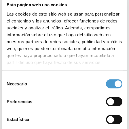
Esta página web usa cookies
Las cookies de este sitio web se usan para personalizar
el contenido y los anuncios, ofrecer funciones de redes
sociales y analizar el tráfico. Además, compartimos
información sobre el uso que haga del sitio web con
nuestros partners de redes sociales, publicidad y análisis
web, quienes pueden combinarla con otra información
que les haya proporcionado o que hayan recopilado a
partir del uso que haya hecho de sus servicios.
Necesidades terapéuticas no...
‘
Para más información puede acceder a nuestra
política
Selección
de cookies
.
Necesario
de
consentimiento
15 NOVIEMBRE, 2021
DE INTERÉS
15
Preferencias
Estadística