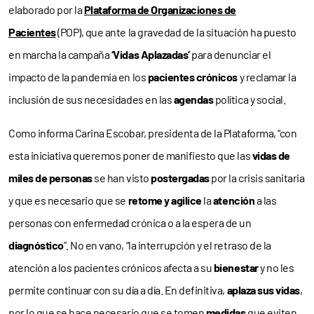
elaborado por la
Plataforma de Organizaciones de
Pacientes
(POP), que ante la gravedad de la situación ha puesto
en marcha la campaña
‘Vidas Aplazadas’
para denunciar el
impacto de la pandemia en los
pacientes crónicos
y reclamar la
inclusión de sus necesidades en las
agendas
política y social.
Como informa Carina Escobar, presidenta de la Plataforma, “con
esta iniciativa queremos poner de manifiesto que las
vidas de
miles de personas
se han visto
postergadas
por la crisis sanitaria
y que es necesario que se
retome y agilice
la
atención
a las
personas con enfermedad crónica o a la espera de un
diagnóstico
”. No en vano, “la interrupción y el retraso de la
atención a los pacientes crónicos afecta a su
bienestar
y no les
permite continuar con su día a día. En definitiva,
aplaza sus vidas
,
por lo que se hace necesario que se tomen
medidas
que eviten