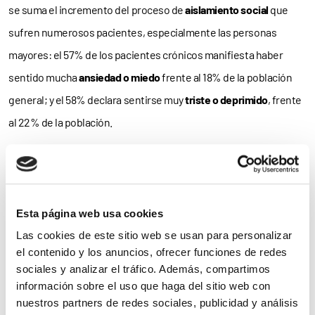
se suma el incremento del proceso de
aislamiento social
que
sufren numerosos pacientes, especialmente las personas
mayores: el 57% de los pacientes crónicos manifiesta haber
sentido mucha
ansiedad o miedo
frente al 18% de la población
general; y el 58% declara sentirse muy
triste o deprimido
, frente
al 22% de la población.
Una prioridad
En definitiva, estos datos constituyen un “claro ejemplo de que la
atención de las personas con enfermedades crónicas debe ser
Esta página web usa cookies
una
prioridad
”, subraya la POP, que a través de esta campaña
Las cookies de este sitio web se usan para personalizar
el contenido y los anuncios, ofrecer funciones de redes
busca la
empatía
de la población y que el espectador se ponga
en
sociales y analizar el tráfico. Además, compartimos
la piel
de quienes viven esta situación cada día. Y es que,
información sobre el uso que haga del sitio web con
desafortunadamente, aún queda
mucho por hacer
para
nuestros partners de redes sociales, publicidad y análisis