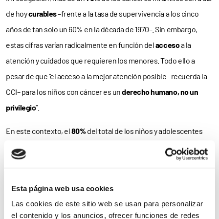
de hoy
curables
–frente a la tasa de supervivencia a los cinco
años de tan solo un 60% en la década de 1970–. Sin embargo,
estas cifras varían radicalmente en función del
acceso
a la
atención y cuidados que requieren los menores. Todo ello a
pesar de que “el acceso a la mejor atención posible –recuerda la
CCI– para los niños con cáncer es un
derecho humano, no un
privilegio
”.
En este contexto, el
80%
del total de los niños y adolescentes
con cáncer reside en países de
ingresos bajos y medianos
, en los
que la falta de recursos provoca que la tasa de
supervivencia
sea
de tan solo un 20%.
Esta página web usa cookies
En contraposición, el 20% de los casos de cáncer en menores se
Las cookies de este sitio web se usan para personalizar
el contenido y los anuncios, ofrecer funciones de redes
localizan en los países con
ingresos
elevados
, en los que la