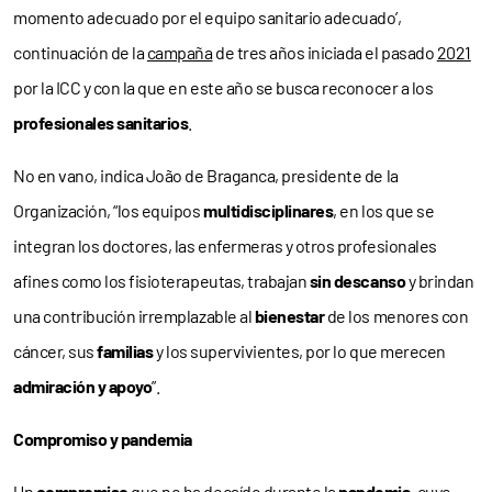
momento adecuado por el equipo sanitario adecuado’,
continuación de la
campaña
de tres años iniciada el pasado
2021
por la ICC y con la que en este año se busca reconocer a los
profesionales sanitarios
.
No en vano, indica João de Braganca, presidente de la
Organización, “los equipos
multidisciplinares
, en los que se
integran los doctores, las enfermeras y otros profesionales
afines como los fisioterapeutas, trabajan
sin descanso
y brindan
una contribución irremplazable al
bienestar
de los menores con
cáncer, sus
familias
y los supervivientes, por lo que merecen
admiración y apoyo
”.
Compromiso y pandemia
Un
compromiso
que no ha decaído durante la
pandemia
, cuyo