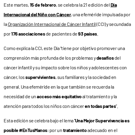
Este martes,
15 de febrero
, se celebra la 21 edición del
Día
Internacional del Niño con Cáncer
, una efeméride impulsada por
la
Organización Internacional de Cáncer Infantil
(CCI) y secundada
por
176 asociaciones
de pacientes de
93 países
.
Como explica la CCI, este Día “tiene por objetivo promover una
comprensión más profunda de los problemas y
desafíos
del
cáncer infantil y su impacto sobre los niños y adolescentes con
cáncer, los
supervivientes
, sus familiares y la sociedad en
general. Una efeméride en la que también se recuerda la
necesidad de un
acceso más equitativo
al tratamiento y la
atención para todos los niños con cáncer
en todas partes
”.
Esta edición se celebra bajo el lema
‘Una Mejor Supervivencia es
posible #EnTusManos
: por un
tratamiento
adecuado en el