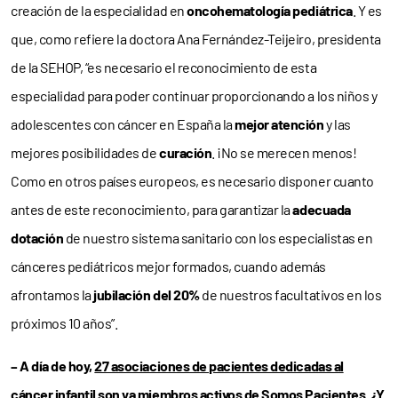
creación de la especialidad en
oncohematología pediátrica
. Y es
que, como refiere la doctora Ana Fernández-Teijeiro, presidenta
de la SEHOP, “es necesario el reconocimiento de esta
especialidad para poder continuar proporcionando a los niños y
adolescentes con cáncer en España la
mejor atención
y las
mejores posibilidades de
curación
. ¡No se merecen menos!
Como en otros países europeos, es necesario disponer cuanto
antes de este reconocimiento, para garantizar la
adecuada
dotación
de nuestro sistema sanitario con los especialistas en
cánceres pediátricos mejor formados, cuando además
afrontamos la
jubilación del 20%
de nuestros facultativos en los
próximos 10 años”.
– A día de hoy,
27 asociaciones de pacientes dedicadas al
cáncer infantil
son ya miembros activos de Somos Pacientes. ¿Y