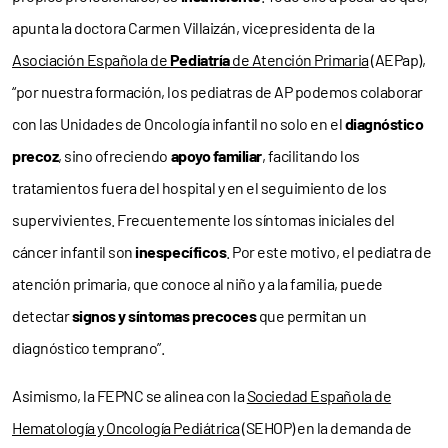
apunta la doctora Carmen Villaizán, vicepresidenta de la
Asociación Española de
Pediatría
de Atención Primaria
(AEPap),
“por nuestra formación, los pediatras de AP podemos colaborar
con las Unidades de Oncología infantil no solo en el
diagnóstico
precoz
, sino ofreciendo
apoyo familiar
, facilitando los
tratamientos fuera del hospital y en el seguimiento de los
supervivientes. Frecuentemente los síntomas iniciales del
cáncer infantil son
inespecíficos
. Por este motivo, el pediatra de
atención primaria, que conoce al niño y a la familia, puede
detectar
signos y síntomas precoces
que permitan un
diagnóstico temprano”.
Asimismo, la FEPNC se alinea con la
Sociedad Española de
Hematología y Oncología Pediátrica
(SEHOP) en la demanda de