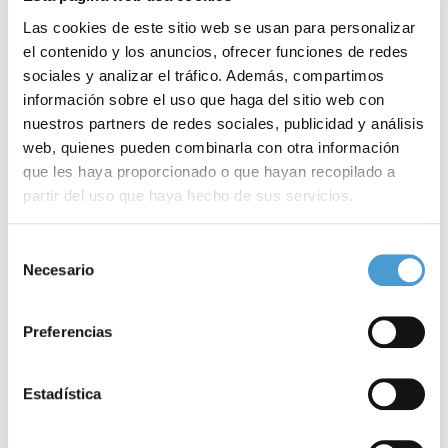
Las cookies de este sitio web se usan para personalizar
el contenido y los anuncios, ofrecer funciones de redes
sociales y analizar el tráfico. Además, compartimos
información sobre el uso que haga del sitio web con
nuestros partners de redes sociales, publicidad y análisis
web, quienes pueden combinarla con otra información
que les haya proporcionado o que hayan recopilado a
partir del uso que haya hecho de sus servicios.
Ayudas al estudio para pacientes renales
A
Para más información puede acceder a nuestra
política
Selección
de cookies
.
Necesario
de
consentimiento
25 OCTUBRE, 2019
DE INTERÉS
25
Preferencias
Estadística