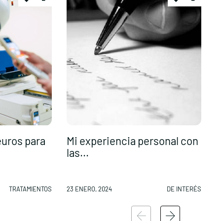
euros para
Mi experiencia personal con
C
las...
p
TRATAMIENTOS
23 ENERO, 2024
DE INTERÉS
2