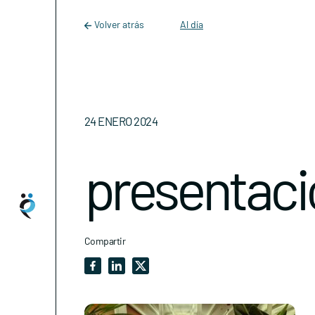
Main Navigation
Skip to content
Volver atrás
Al día
24 ENERO 2024
presentac
Compartir