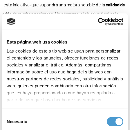
esta iniciativa, que supondrá una mejora notable de la
calidad de
vida
de muchos pacientes. No obstante, el objetivo final es la
extensión
de este sistema de monitorización a las personas con
DM2 en el resto de comunidades, y la aprobación de esta medida
a nivel
nacional
mediante su inclusión en la
cartera de servicios
Esta página web usa cookies
comunes
del Sistema Nacional de Salud (SNS)”.
Las cookies de este sitio web se usan para personalizar
el contenido y los anuncios, ofrecer funciones de redes
Concretamente, y con la adopción de esta medida, Andalucía se
sociales y analizar el tráfico. Además, compartimos
información sobre el uso que haga del sitio web con
convierte en la
tercera región
en la que los pacientes con
DM2
nuestros partners de redes sociales, publicidad y análisis
pueden acceder a este tipo de sistemas de monitorización, tras
web, quienes pueden combinarla con otra información
País Vasco
y, recientemente,
Murcia
.
que les haya proporcionado o que hayan recopilado a
partir del uso que haya hecho de sus servicios.
Ejemplo para el resto
Para más información puede acceder a nuestra
política
Selección
El sistema ‘flash’ consiste en un dispositivo para la medición de
de cookies
.
Necesario
de
consentimiento
los niveles de
glucosa en sangre
que, con un tamaño de