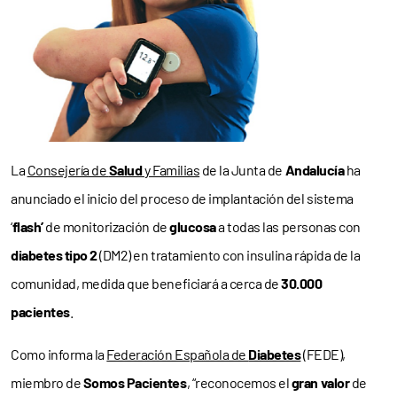
La
Consejería de
Salud
y Familias
de la Junta de
Andalucía
ha
anunciado el inicio del proceso de implantación del sistema
‘
flash’
de monitorización de
glucosa
a todas las personas con
diabetes tipo 2
(DM2) en tratamiento con insulina rápida de la
comunidad, medida que beneficiará a cerca de
30.000
pacientes
.
Como informa la
Federación Española de
Diabetes
(FEDE),
miembro de
Somos Pacientes
, “reconocemos el
gran valor
de