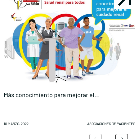
Más conocimiento para mejorar el...
E
Conócenos
Explora
10 MARZO, 2022
ASOCIACIONES DE PACIENTES
09
Asociaciones
Actualidad
Nuestros premios