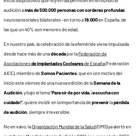
estos dispositivos que hoy en día permiten en el mundo la
audición a
más de 500.000 personas con sorderas profundas
neurosensoriales bilaterales –en torno a
18.000
en España, de
las que un 40% son menores de edad.
En nuestro país, la celebración de la efeméride viene impulsada
desde hace más de una
década
por la
Federación de
Asociaciones
de Implantados Cocleares
de España
(Federación
AICE), miembro de
Somos Pacientes
, que en con motivo del
inicio este viernes de una nueva edición de la
Semana de la
Audición
, y bajo el lema
‘Para oír de por vida, ¡escucha con
cuidado!’
, quiere incidir en la importancia de
prevenir
la
pérdida
de audición
, siempre irreversible.
No en vano, la
Organización Mundial de la Salud
(OMS) ya alertó en