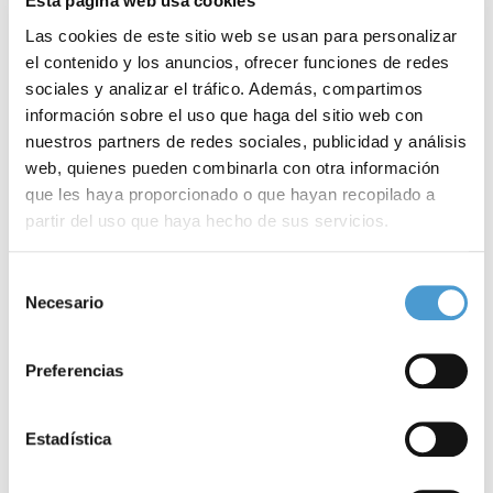
Esta página web usa cookies
Barreras a la comunicación
Las cookies de este sitio web se usan para personalizar
el contenido y los anuncios, ofrecer funciones de redes
En su
Manifiesto
por el Día Internacional, Federación AICE
sociales y analizar el tráfico. Además, compartimos
información sobre el uso que haga del sitio web con
lamenta los cambios que, consecuentes con la
pandemia
,
nuestros partners de redes sociales, publicidad y análisis
plantean
enormes barreras
para la comunicación de las
web, quienes pueden combinarla con otra información
personas con problemas auditivos, muy especialmente el uso de
que les haya proporcionado o que hayan recopilado a
partir del uso que haya hecho de sus servicios.
mascarillas opacas
que imposibilitan la
lectura labiofacial
.
Para más información puede acceder a nuestra
política
Selección
Unas barreras que han perjudicado especialmente a los
jóvenes
de cookies
.
Necesario
de
con implantes cocleares, tanto a nivel
educativo
como
laboral
, ya
consentimiento
sea por culpa de las mascarillas o por las
videollamadas
para la
Preferencias
educación o reuniones en línea. De hecho, denuncia la
Federación AICE, “la mala iluminación, los contraluces, los
ruidos
Estadística
de fondo de las neveras o de las lavadoras de las casas del