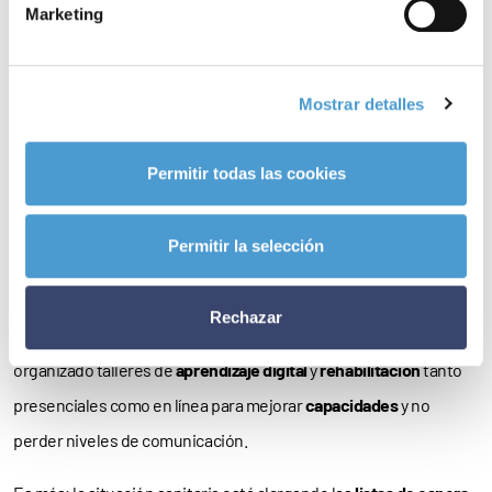
profesorado o del equipo de trabajo han sido un continuo
Marketing
problema para las personas con pérdida auditiva. La
accesibilidad
a través de la
tecnología
, en estos momentos, es
Mostrar detalles
más importante que nunca e intentamos adaptarnos a ella, pero
por desgracia esto presenta dificultades para incorporar
Permitir todas las cookies
plenamente a las personas de la
tercera y cuarta edad
”.
Así, y para paliar la
frustración y preocupación
derivada de la
Permitir la selección
incomunicación social y del
aislamiento
que supone la
digitalización de nuestro entorno, la Federación, además de
Rechazar
diseñar y repartir
40.000 mascarillas comunicativas
, ha
organizado talleres de
aprendizaje digital
y
rehabilitación
tanto
presenciales como en línea para mejorar
capacidades
y no
perder niveles de comunicación.