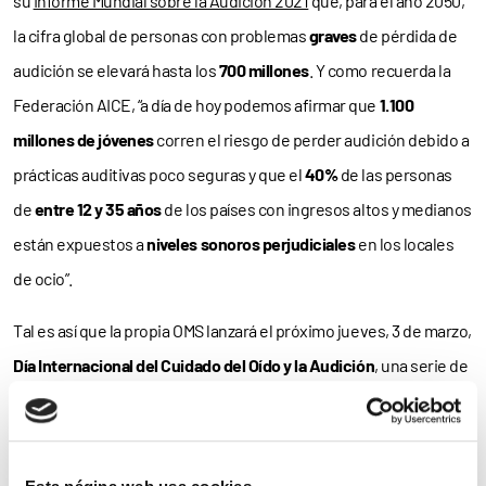
su
Informe Mundial sobre la Audición 2021
que, para el año 2050,
la cifra global de personas con problemas
graves
de pérdida de
audición se elevará hasta los
700 millones
. Y como recuerda la
Federación AICE, “a día de hoy podemos afirmar que
1.100
millones de jóvenes
corren el riesgo de perder audición debido a
prácticas auditivas poco seguras y que el
40%
de las personas
de
entre 12 y 35 años
de los países con ingresos altos y medianos
están expuestos a
niveles sonoros perjudiciales
en los locales
de ocio”.
Tal es así que la propia OMS lanzará el próximo jueves, 3 de marzo,
Día Internacional del Cuidado del Oído y la Audición
, una serie de
recomendaciones para
reducir el riesgo
de pérdida de audición
en las personas que frecuentan lugares de
ocio y eventos
, caso
de clubes nocturnos, discotecas,
bares
, conciertos y festivales.