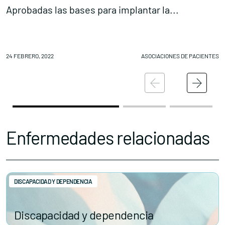
Aprobadas las bases para implantar la...
S
Conócenos
Explora
24 FEBRERO, 2022
ASOCIACIONES DE PACIENTES
24
Asociaciones
Actualidad
Nuestros premios
Accede al apartado personal de asociaciones
Enfermedades relacionadas
DISCAPACIDAD Y DEPENDENCIA
Contacta con nosotros
Discapacidad y dependencia