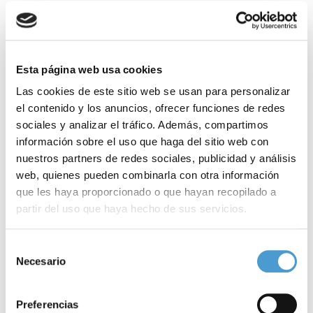
Esta página web usa cookies
Las cookies de este sitio web se usan para personalizar
el contenido y los anuncios, ofrecer funciones de redes
sociales y analizar el tráfico. Además, compartimos
información sobre el uso que haga del sitio web con
nuestros partners de redes sociales, publicidad y análisis
web, quienes pueden combinarla con otra información
que les haya proporcionado o que hayan recopilado a
partir del uso que haya hecho de sus servicios.
Para más información puede acceder a nuestra
política
Selección
de cookies
.
Necesario
de
consentimiento
Acceso rápido a la innovación para...
E
Preferencias