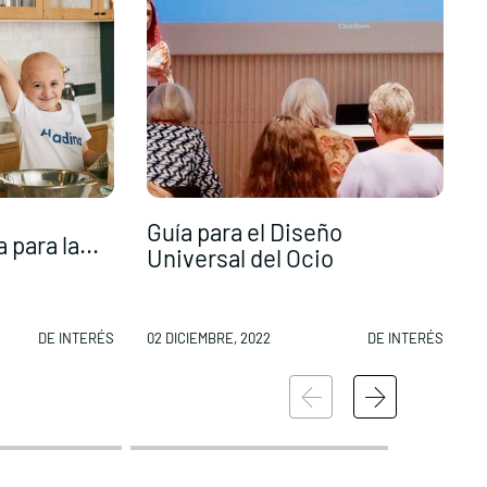
Guía para el Diseño
S
para la...
Universal del Ocio
i
DE INTERÉS
02 DICIEMBRE, 2022
DE INTERÉS
0