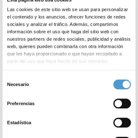
Las cookies de este sitio web se usan para personalizar
el contenido y los anuncios, ofrecer funciones de redes
sociales y analizar el tráfico. Además, compartimos
información sobre el uso que haga del sitio web con
nuestros partners de redes sociales, publicidad y análisis
web, quienes pueden combinarla con otra información
que les haya proporcionado o que hayan recopilado a
partir del uso que haya hecho de sus servicios.
Formación en competencias digitales...
A
Para más información puede acceder a nuestra
política
Selección
de cookies
.
Necesario
de
consentimiento
18 NOVIEMBRE, 2022
DE INTERÉS
18
Preferencias
Estadística