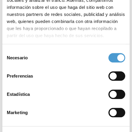
sociales y analizar el tráfico. Además, compartimos
información sobre el uso que haga del sitio web con
nuestros partners de redes sociales, publicidad y análisis
web, quienes pueden combinarla con otra información
que les haya proporcionado o que hayan recopilado a
partir del uso que haya hecho de sus servicios.
Para más información puede acceder a nuestra
política
Noticias
Selección
de cookies
.
Necesario
de
relacionadas
consentimiento
Preferencias
Estadística
Conócenos
Marketing
Explora
Asociaciones
Actualidad