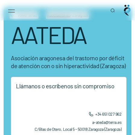
Main Navigation
Skip to content
Volver atrás
Asociaciones
/ Zaragoza
AATEDA
Asociación aragonesa del trastorno por déficit
de atención con o sin hiperactividad (Zaragoza)
Llámanos o escríbenos sin compromiso
+34 651 027 962
a-ateda@terra.es
C/Blas de Otero, Local 5 - 50018 Zaragoza (Zaragoza)