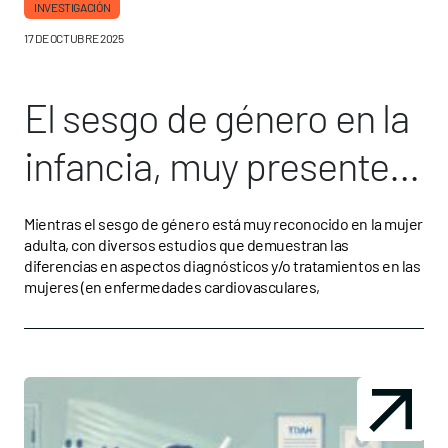
INVESTIGACIÓN
17 DE OCTUBRE 2025
El sesgo de género en la
infancia, muy presente
en el infradiagnóstico
Mientras el sesgo de género está muy reconocido en la mujer
adulta, con diversos estudios que demuestran las
del trastorno del
diferencias en aspectos diagnósticos y/o tratamientos en las
mujeres (en enfermedades cardiovasculares,
espectro autista y el
TDAH