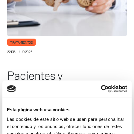
TRATAMIENTOS
22 DE JULIO 2026
Pacientes y
especialistas reclaman
que España financie las
Hace unos días, la Comisión Interministerial de Precios de los
Esta página web usa cookies
Medicamentos (CIPM) decidía no financiar dos nuevas
nuevas terapias frente al
Las cookies de este sitio web se usan para personalizar
terapias autorizadas en Europa, capaces de ralentizar la
progresión del alzhéimer en pacientes
el contenido y los anuncios, ofrecer funciones de redes
alzhéimer
sociales y analizar el tráfico. Además, compartimos