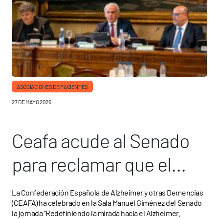
ASOCIACIONES DE PACIENTES
27 DE MAYO 2026
Ceafa acude al Senado
para reclamar que el
alzhéimer esté en la
La Confederación Española de Alzheimer y otras Demencias
(CEAFA) ha celebrado en la Sala Manuel Giménez del Senado
agenda política
la jornada “Redefiniendo la mirada hacia el Alzheimer.