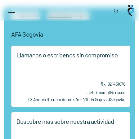
Main Navigation
Skip to content
Volver atrás
Asociaciones
/ Segovia
AFA Segovia
Llámanos o escríbenos sin compromiso
921431678
alzheimersg@terra.es
C/ Andrés Reguera Antón s/n - 40004 Segovia (Segovia)
Descubre más sobre nuestra actividad