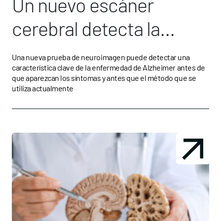
Un nuevo escáner
cerebral detecta la
proteína tau del
Una nueva prueba de neuroimagen puede detectar una
característica clave de la enfermedad de Alzheimer antes de
alzhéimer antes que el
que aparezcan los síntomas y antes que el método que se
utiliza actualmente
método estándar actual