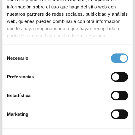
información sobre el uso que haga del sitio web con
nuestros partners de redes sociales, publicidad y análisis
web, quienes pueden combinarla con otra información
que les haya proporcionado o que hayan recopilado a
partir del uso que haya hecho de sus servicios.
Para más información puede acceder a nuestra
política
Selección
de cookies
.
Necesario
de
consentimiento
Preferencias
Estadística
Marketing
DE INTERÉS
20 DE JUNIO 2026