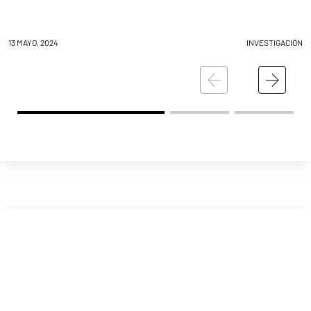
13 MAYO, 2024
INVESTIGACIÓN
12