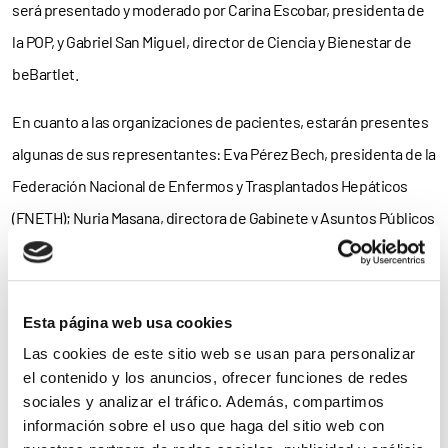
será presentado y moderado por Carina Escobar, presidenta de
la POP,
y Gabriel San Miguel, director de Ciencia y Bienestar de
beBartlet.
En cuanto a las organizaciones de pacientes, estarán presentes
algunas de sus representantes: Eva Pérez Bech, presidenta de la
Federación Nacional de Enfermos y Trasplantados Hepáticos
(FNETH); Nuria Masana, directora de Gabinete y Asuntos Públicos
de la Asociación Española Contra el Cáncer (AECC); Juan Da
Silva, presidente de la Federación Española de Fibrosis Quística
(FEFQ); Mercedes Maderuelo, gerente de la Federación Española
Esta página web usa cookies
de Diabetes (FEDE); y Marco Greco, presidente del European
Las cookies de este sitio web se usan para personalizar
Patients Forum (EPF)
el contenido y los anuncios, ofrecer funciones de redes
sociales y analizar el tráfico. Además, compartimos
Precisamente, este desayuno se enmarca dentro de la
campaña
información sobre el uso que haga del sitio web con