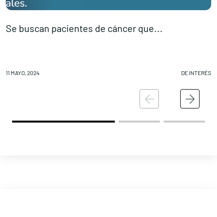
Se buscan pacientes de cáncer que...
L
11 MAYO, 2024
DE INTERÉS
11