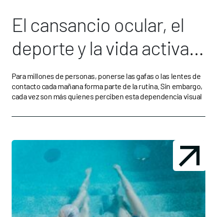
El cansancio ocular, el
deporte y la vida activa
impulsan una nueva
Para millones de personas, ponerse las gafas o las lentes de
contacto cada mañana forma parte de la rutina. Sin embargo,
conversación sobre
cada vez son más quienes perciben esta dependencia visual
salud visual