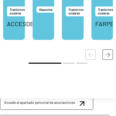
Trastornos
Glaucoma
Trastornos
Trastornos
oculares
oculares
oculares
ACCESDELUZ
FARPE
Conócenos
Explora
Asociaciones
Actualidad
Nuestros premios
Accede al apartado personal de asociaciones