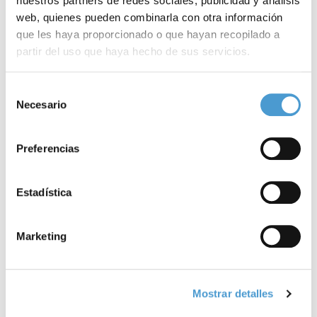
arena a las infecciones
nuestros partners de redes sociales, publicidad y análisis
web, quienes pueden combinarla con otra información
por lentillas
que les haya proporcionado o que hayan recopilado a
partir del uso que haya hecho de sus servicios.
Para más información puede acceder a nuestra
política
Selección
de cookies
.
Necesario
de
consentimiento
Preferencias
Estadística
Marketing
OPINION
9 DE ABRIL 2026
Mostrar detalles