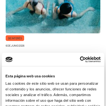
DE INTERÉS
6 DE JUNIO 2026
Los oftalmólogos
alertan del aumento de
Esta página web usa cookies
problemas oculares en
Las cookies de este sitio web se usan para personalizar
Con la llegada del verano, aumentan las actividades al aire
el contenido y los anuncios, ofrecer funciones de redes
libre, los baños en piscinas y playas y la exposición
verano: del cloro y la
sociales y analizar el tráfico. Además, compartimos
prolongada al sol. Sin embargo, esta época del año también
información sobre el uso que haga del sitio web con