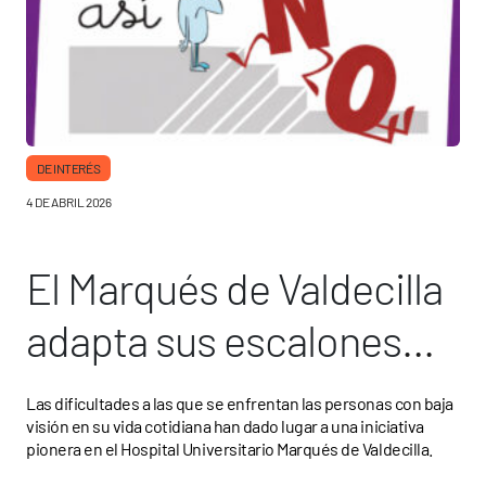
DE INTERÉS
4 DE ABRIL 2026
El Marqués de Valdecilla
adapta sus escalones
para personas con baja
Las dificultades a las que se enfrentan las personas con baja
visión en su vida cotidiana han dado lugar a una iniciativa
visión
pionera en el Hospital Universitario Marqués de Valdecilla.