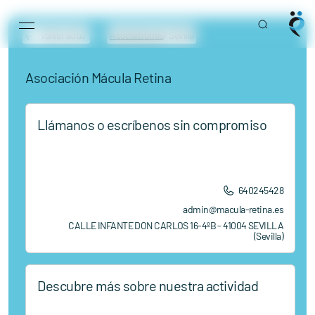
Main Navigation
Skip to content
Volver atrás
Asociaciones
/ Sevilla
Asociación Mácula Retina
Llámanos o escríbenos sin compromiso
640245428
admin@macula-retina.es
CALLE INFANTE DON CARLOS 16-4ºB - 41004 SEVILLA
(Sevilla)
Descubre más sobre nuestra actividad