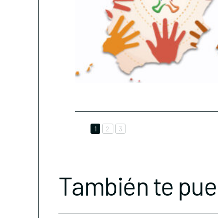
1
2
3
También te pue