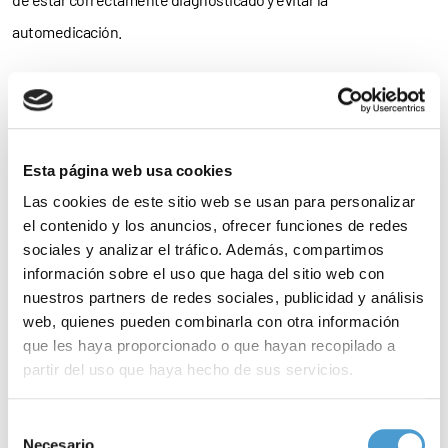
automedicación.
Evolución de Martina
«Hace un tiempo que no escribiamos, obligaciones y falta de
tiempo mandan. Sois muchos/as quienes habeis leido ‘El Sitio de
Esta página web usa cookies
Martina’ y por tanto la conoceis, es justo que hoy vengamos y os
Las cookies de este sitio web se usan para personalizar
contemos que tal va». Así comienza la información publicada
el contenido y los anuncios, ofrecer funciones de redes
esta semana por
Afectados por Sindrome Holt Oram
en la que los
sociales y analizar el tráfico. Además, compartimos
padres de Martina, la niña protagonista de nuestro blog
El sitio
información sobre el uso que haga del sitio web con
nuestros partners de redes sociales, publicidad y análisis
de Martina
, nos cuentan cómo evoluciona últimamente su
web, quienes pueden combinarla con otra información
situación.
que les haya proporcionado o que hayan recopilado a
partir del uso que haya hecho de sus servicios.
X Jornada de Enfermos de Corazón y Trasplantados
La Asociación Aragonesa de Trasplantados de Corazón ‘Virgen
Para más información puede acceder a nuestra
política
Selección
de cookies
.
Necesario
del Pilar’ organiza este sábado 15 de diciembre en Zaragoza la ‘X