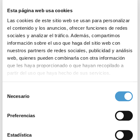
Esta página web usa cookies
Las cookies de este sitio web se usan para personalizar
el contenido y los anuncios, ofrecer funciones de redes
sociales y analizar el tráfico. Además, compartimos
información sobre el uso que haga del sitio web con
nuestros partners de redes sociales, publicidad y análisis
web, quienes pueden combinarla con otra información
que les haya proporcionado o que hayan recopilado a
partir del uso que haya hecho de sus servicios.
Para más información puede acceder a nuestra
política
Selección
de cookies
.
Necesario
de
consentimiento
Preferencias
Noticias
Estadística