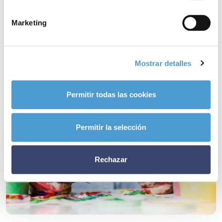
relacionadas
Marketing
Mostrar detalles
Conócenos
Explora
Asociaciones
Permitir todas las cookies
Actualidad
Nuestros premios
Permitir la selección
Accede al apartado personal de asociaciones
Rechazar