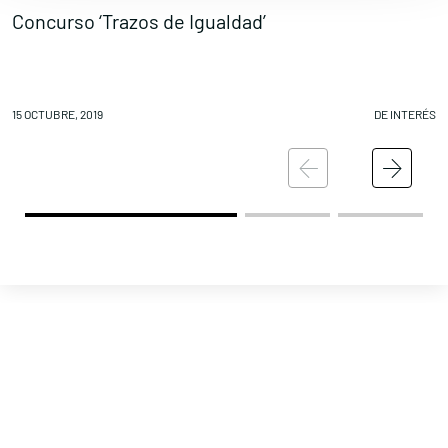
Contacta con nosotros
Concurso ‘Trazos de Igualdad’
D
15 OCTUBRE, 2019
DE INTERÉS
15
Política de Privacidad
Política de Cookies
Aviso legal