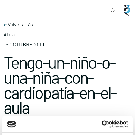
Main Navigation
Skip to content
Volver atrás
Al día
15 OCTUBRE 2019
Tengo-un-niño-o-
una-niña-con-
cardiopatía-en-el-
aula
Compartir
Ampliar el texto